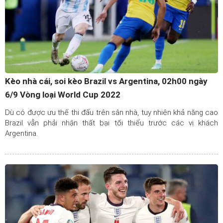
Kèo nhà cái, soi kèo Brazil vs Argentina, 02h00 ngày
6/9 Vòng loại World Cup 2022
Dù có được ưu thế thi đấu trên sân nhà, tuy nhiên khả năng cao
Brazil vẫn phải nhận thất bại tối thiểu trước các vị khách
Argentina.