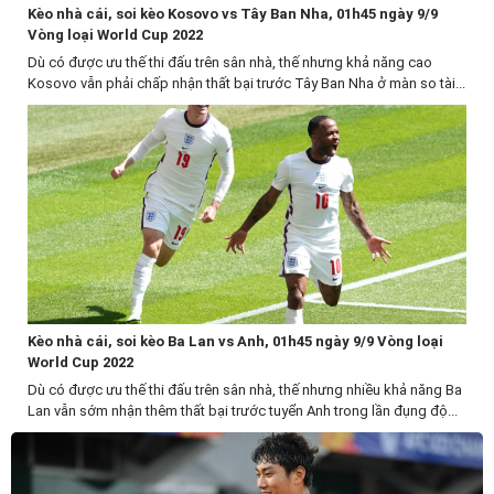
Kèo nhà cái, soi kèo Kosovo vs Tây Ban Nha, 01h45 ngày 9/9
Vòng loại World Cup 2022
Dù có được ưu thế thi đấu trên sân nhà, thế nhưng khả năng cao
Kosovo vẫn phải chấp nhận thất bại trước Tây Ban Nha ở màn so tài...
Kèo nhà cái, soi kèo Ba Lan vs Anh, 01h45 ngày 9/9 Vòng loại
World Cup 2022
Dù có được ưu thế thi đấu trên sân nhà, thế nhưng nhiều khả năng Ba
Lan vẫn sớm nhận thêm thất bại trước tuyển Anh trong lần đụng độ...