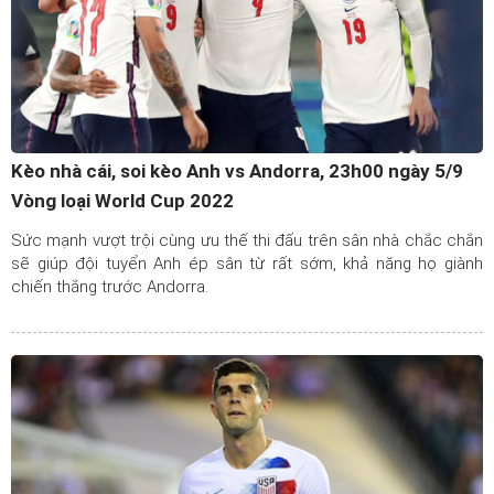
Kèo nhà cái, soi kèo Anh vs Andorra, 23h00 ngày 5/9
Vòng loại World Cup 2022
Sức mạnh vượt trội cùng ưu thế thi đấu trên sân nhà chắc chắn
sẽ giúp đội tuyển Anh ép sân từ rất sớm, khả năng họ giành
chiến thắng trước Andorra.