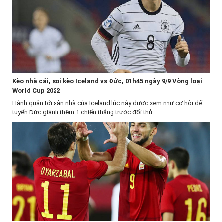
Kèo nhà cái, soi kèo Iceland vs Đức, 01h45 ngày 9/9 Vòng loại
World Cup 2022
Hành quân tới sân nhà của Iceland lúc này được xem như cơ hội để
tuyển Đức giành thêm 1 chiến thắng trước đối thủ.