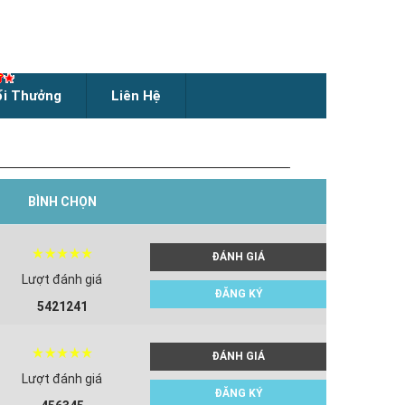
ổi Thưởng
Liên Hệ
BÌNH CHỌN
ĐÁNH GIÁ
Lượt đánh giá
ĐĂNG KÝ
5421241
ĐÁNH GIÁ
Lượt đánh giá
ĐĂNG KÝ