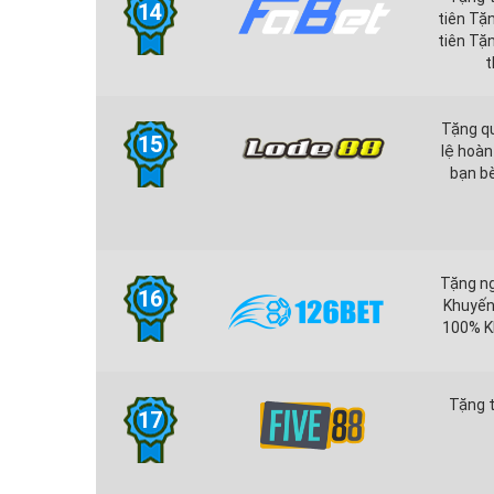
14
tiên Tặ
tiên Tặ
t
Tặng qu
15
lệ hoàn
bạn b
Tặng ng
16
Khuyến
100% K
Tặng t
17