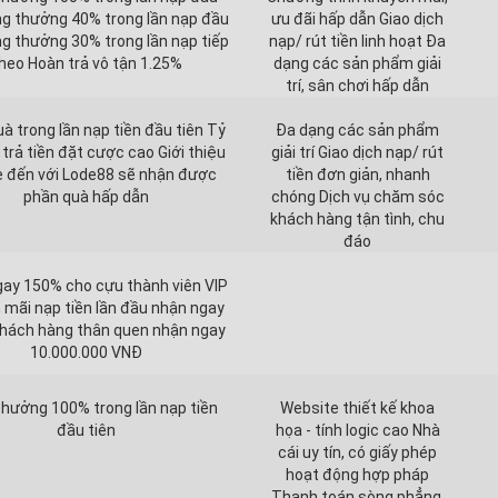
ng thưởng 40% trong lần nạp đầu
ưu đãi hấp dẫn Giao dịch
ng thưởng 30% trong lần nạp tiếp
nạp/ rút tiền linh hoạt Đa
heo Hoàn trả vô tận 1.25%
dạng các sản phẩm giải
trí, sân chơi hấp dẫn
à trong lần nạp tiền đầu tiên Tỷ
Đa dạng các sản phẩm
 trả tiền đặt cược cao Giới thiệu
giải trí Giao dịch nạp/ rút
è đến với Lode88 sẽ nhận được
tiền đơn giản, nhanh
phần quà hấp dẫn
chóng Dịch vụ chăm sóc
khách hàng tận tình, chu
đáo
ay 150% cho cựu thành viên VIP
 mãi nạp tiền lần đầu nhận ngay
hách hàng thân quen nhận ngay
10.000.000 VNĐ
hưởng 100% trong lần nạp tiền
Website thiết kế khoa
đầu tiên
họa - tính logic cao Nhà
cái uy tín, có giấy phép
hoạt động hợp pháp
Thanh toán sòng phẳng,