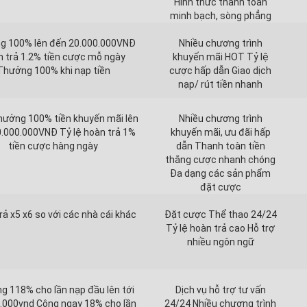
Hình thức thanh toán
minh bạch, sòng phẳng
g 100% lên đến 20.000.000VNĐ
Nhiều chương trình
 trả 1.2% tiền cược mỗ ngày
khuyến mãi HOT Tỷ lệ
Thưởng 100% khi nạp tiền
cược hấp dẫn Giao dịch
nạp/ rút tiền nhanh
hưởng 100% tiền khuyến mãi lên
Nhiều chương trình
.000.000VNĐ Tỷ lệ hoàn trả 1%
khuyến mãi, ưu đãi hấp
tiền cược hàng ngày
dẫn Thanh toàn tiền
thắng cược nhanh chóng
Đa dạng các sản phẩm
đặt cược
rả x5 x6 so với các nhà cái khác
Đặt cược Thể thao 24/24
Tỷ lệ hoàn trả cao Hỗ trợ
nhiều ngôn ngữ
 118% cho lần nạp đầu lên tới
Dịch vụ hỗ trợ tư vấn
.000vnd Cộng ngay 18% cho lần
24/24 Nhiều chương trình