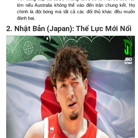
lớn nếu Australia không thể vào đến trận chung kết. Họ
chính là đội bóng mà tất cả các đối thủ khác đều muốn
đánh bại.
2. Nhật Bản (Japan): Thế Lực Mới Nổi