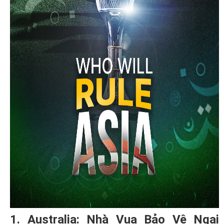
1. Australia: Nhà Vua Bảo Vệ Ngai