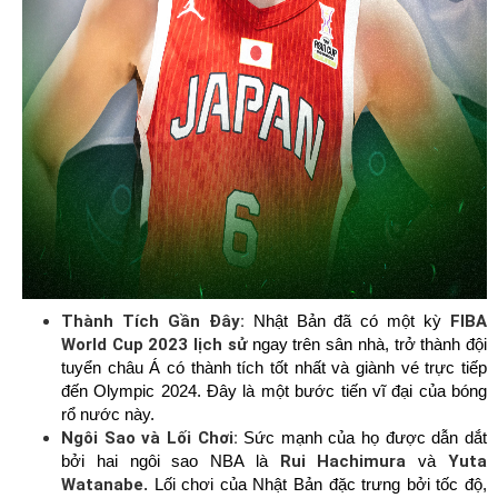
Thành Tích Gần Đây:
FIBA
Nhật Bản đã có một kỳ
World Cup 2023 lịch sử
ngay trên sân nhà, trở thành đội
tuyển châu Á có thành tích tốt nhất và giành vé trực tiếp
đến Olympic 2024. Đây là một bước tiến vĩ đại của bóng
rổ nước này.
Ngôi Sao và Lối Chơi:
Sức mạnh của họ được dẫn dắt
Rui Hachimura
Yuta
bởi hai ngôi sao NBA là
và
Watanabe
. Lối chơi của Nhật Bản đặc trưng bởi tốc độ,