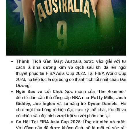
Thành Tích Gần Đây:
Australia bước vào giải với tư
nhà đương kim vô địch
cách là
sau khi đã lên ngôi
thuyết phục tại FIBA Asia Cup 2022. Tại FIBA World Cup
2023, họ tiếp tục là đội bóng có thành tích tốt nhất châu Đại
Dương.
Ngôi Sao và Lối Chơi:
Sức mạnh của “The Boomers”
Patty Mills, Josh
đến từ dàn cầu thủ đẳng cấp NBA như
Giddey, Joe Ingles
Dyson Daniels
và tài năng trẻ
. Họ
chơi một thứ bóng rổ hiện đại, cực kỳ thể chất, tốc độ và
có chiều sâu đội hình vượt trội so với phần còn lại.
Cơ Hội Tại FIBA Asia Cup 2025:
Ứng cử viên số một.
Với đẳng cấp đã được khẳng định, sẽ là một cú sốc rất