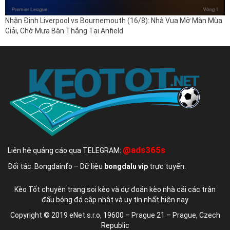
Nhận Định Liverpool vs Bournemouth (16/8): Nhà Vua Mở Màn Mùa
Giải, Chờ Mưa Bàn Thắng Tại Anfield
@ads365s
Liên hệ quảng cáo qua TELEGRAM:
Đối tác: Bongdainfo – Dữ liệu
bongdalu vip
trực tuyến.
Kèo Tốt chuyên trang soi kèo và dự đoán kèo nhà cái các trận
đấu bóng đá cập nhật và uy tín nhất hiện nay
Copyright © 2019 eNet s.r.o, 19600 – Prague 21 – Prague, Czech
Republic