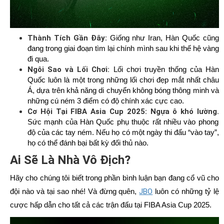
Thành Tích Gần Đây:
Giống như Iran, Hàn Quốc cũng
đang trong giai đoạn tìm lại chính mình sau khi thế hệ vàng
đi qua.
Ngôi Sao và Lối Chơi:
Lối chơi truyền thống của Hàn
Quốc luôn là một trong những lối chơi đẹp mắt nhất châu
Á, dựa trên khả năng di chuyển không bóng thông minh và
những cú ném 3 điểm có độ chính xác cực cao.
Cơ Hội Tại FIBA Asia Cup 2025:
Ngựa ô khó lường.
Sức mạnh của Hàn Quốc phụ thuộc rất nhiều vào phong
độ của các tay ném. Nếu họ có một ngày thi đấu “vào tay”,
họ có thể đánh bại bất kỳ đối thủ nào.
Ai Sẽ Là Nhà Vô Địch?
Hãy cho chúng tôi biết trong phần bình luận bạn đang cổ vũ cho
JBO
đội nào và tại sao nhé! Và đừng quên,
luôn có những tỷ lệ
cược hấp dẫn cho tất cả các trận đấu tại FIBA Asia Cup 2025.