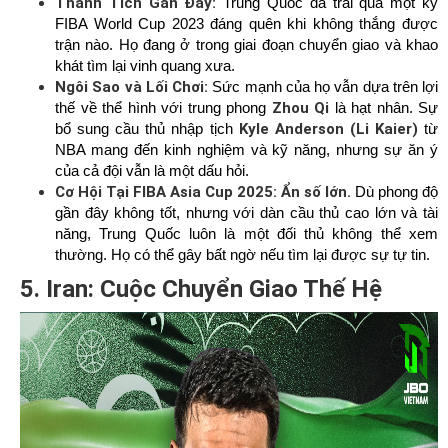
Thành Tích Gần Đây:
Trung Quốc đã trải qua một kỳ
FIBA World Cup 2023 đáng quên khi không thắng được
trận nào. Họ đang ở trong giai đoạn chuyển giao và khao
khát tìm lại vinh quang xưa.
Ngôi Sao và Lối Chơi:
Sức mạnh của họ vẫn dựa trên lợi
Zhou Qi
thế về thể hình với trung phong
là hạt nhân. Sự
Kyle Anderson (Li Kaier)
bổ sung cầu thủ nhập tịch
từ
NBA mang đến kinh nghiệm và kỹ năng, nhưng sự ăn ý
của cả đội vẫn là một dấu hỏi.
Cơ Hội Tại FIBA Asia Cup 2025:
Ẩn số lớn.
Dù phong độ
gần đây không tốt, nhưng với dàn cầu thủ cao lớn và tài
năng, Trung Quốc luôn là một đối thủ không thể xem
thường. Họ có thể gây bất ngờ nếu tìm lại được sự tự tin.
5. Iran: Cuộc Chuyển Giao Thế Hệ