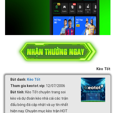
Kèo Tốt
Bút danh:
Kèo Tốt
Tham gia keotot.vip:
12/07/2006
Bút tính:
Kèo Tốt chuyên trang soi
kèo và dự đoán kèo nhà cái các trận
đấu bóng đá cập nhật và uy tín nhất
hiện nay. Chuyên mục kèo trận HOT