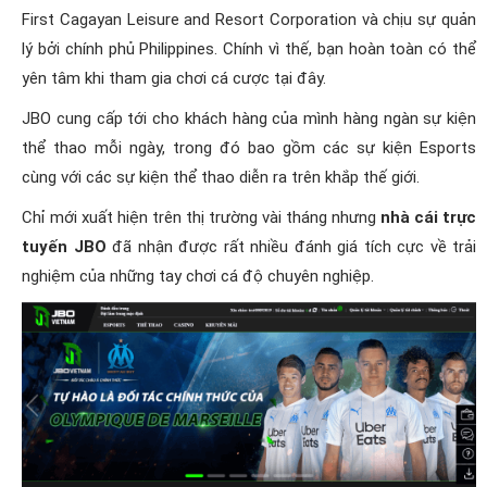
First Cagayan Leisure and Resort Corporation và chịu sự quản
lý bởi chính phủ Philippines. Chính vì thế, bạn hoàn toàn có thể
yên tâm khi tham gia chơi cá cược tại đây.
JBO cung cấp tới cho khách hàng của mình hàng ngàn sự kiện
thể thao mỗi ngày, trong đó bao gồm các sự kiện Esports
cùng với các sự kiện thể thao diễn ra trên khắp thế giới.
Chỉ mới xuất hiện trên thị trường vài tháng nhưng
nhà cái trực
tuyến JBO
đã nhận được rất nhiều đánh giá tích cực về trải
nghiệm của những tay chơi cá độ chuyên nghiệp.