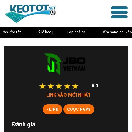
Trận kèo tốt |
Tỷ lệ kèo |
Top nhà cái |
Cẩm nang soi kèo
5.0
LINK VÀO MỚI NHẤT
- LINK
CƯỢC NGAY
Đánh giá