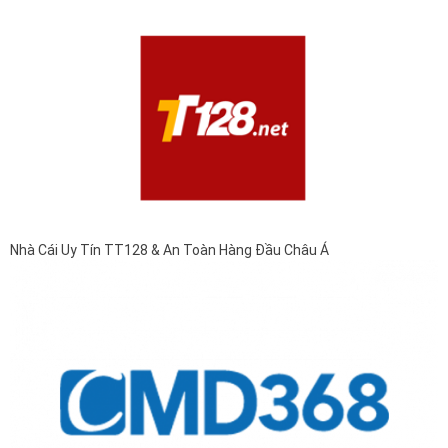
Nhà Cái Uy Tín TT128 & An Toàn Hàng Đầu Châu Á