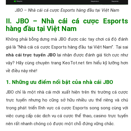
JBO – Nhà cái cá cược Esports hàng đầu tại Việt Nam
II. JBO – Nhà cái cá cược Esports
hàng đầu tại Việt Nam
Không phải bỗng dưng mà JBO được các tay chơi cá độ đánh
giá là “Nhà cái cá cược Esports hàng đầu tại Việt Nam”. Tại sai
nhà cái trực tuyến JBO
lại nhận được đánh giá tích cực như
vậy? Hãy cùng chuyên trang KeoTot.net tìm hiểu kỹ lưỡng hơn
về điều này nhé!
1. Những ưu điểm nổi bật của nhà cái JBO
JBO chỉ là một nhà cái mới xuất hiện trên thị trường cá cược
trực tuyến nhưng họ cũng sở hữu nhiều ưu thế riêng và chú
trọng phát triển lĩnh vực cá cược Esports song song cùng với
việc cung cấp các dịch vụ cá cược thể thao, casino trực tuyến
nên rất nhanh chóng có được một chỗ đứng vững chắc.