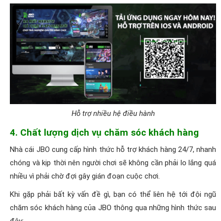
Hỗ trợ nhiều hệ điều hành
4. Chất lượng dịch vụ chăm sóc khách hàng
Nhà cái JBO cung cấp hình thức hỗ trợ khách hàng 24/7, nhanh
chóng và kịp thời nên người chơi sẽ không cần phải lo lắng quá
nhiều vì phải chờ đợi gây gián đoạn cuộc chơi.
Khi gặp phải bất kỳ vấn đề gì, bạn có thể liên hệ tới đội ngũ
chăm sóc khách hàng của JBO thông qua những hình thức sau
đây: