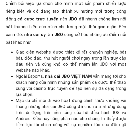
Chỉnh bởi việc lựa chọn cho mình một sản phẩm chiến lược
riêng biệt và đó đang tạo thành xu hướng mới trong cộng
đồng
cá cược trực tuyến
nên
JBO
đã nhanh chóng làm nổi
bật thương hiệu của mình chỉ trong một thời gian ngắn. Bên
cạnh đó,
nhà cái uy tín JBO
cũng sở hữu những ưu điểm nổi
bật khác như:
Giao diện website được thiết kế rất chuyên nghiệp, bắt
bắt, độc đáo, thu hút người chơi ngay trong lần truy cập
đầu tiên và cũng khó có thể nhầm lẫn JBO với một
website nào khác.
Ngoài Esports,
nhà cái JBO VIỆT NAM
vẫn mang tới cho
khách hàng của mình những sản phẩm cá cược thể thao
cùng với casino trực tuyến để tạo nên sự đa dạng trong
lựa chọn.
Mặc dù chỉ mới đi vào hoạt động chính thức khoảng vài
tháng nhưng nhà cái JBO cũng đã cho ra mắt ứng dụng
trên di động trên nền tảng của hệ điều hành IOS và
Android. Điều này cũng phần nào cho chúng ta thấy được
tiềm lực tài chính cùng với sự nghiêm túc của đội ngũ