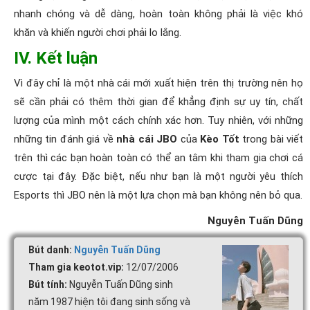
nhanh chóng và dễ dàng, hoàn toàn không phải là việc khó
khăn và khiến người chơi phải lo lắng.
IV. Kết luận
Vì đây chỉ là một nhà cái mới xuất hiện trên thị trường nên họ
sẽ cần phải có thêm thời gian để khẳng định sự uy tín, chất
lượng của mình một cách chính xác hơn. Tuy nhiên, với những
những tin đánh giá về
nhà cái JBO
của
Kèo Tốt
trong bài viết
trên thì các bạn hoàn toàn có thể an tâm khi tham gia chơi cá
cược tại đây. Đặc biệt, nếu như bạn là một người yêu thích
Esports thì JBO nên là một lựa chọn mà bạn không nên bỏ qua.
Nguyễn Tuấn Dũng
Bút danh:
Nguyễn Tuấn Dũng
Tham gia keotot.vip:
12/07/2006
Bút tính:
Nguyễn Tuấn Dũng sinh
năm 1987 hiện tôi đang sinh sống và