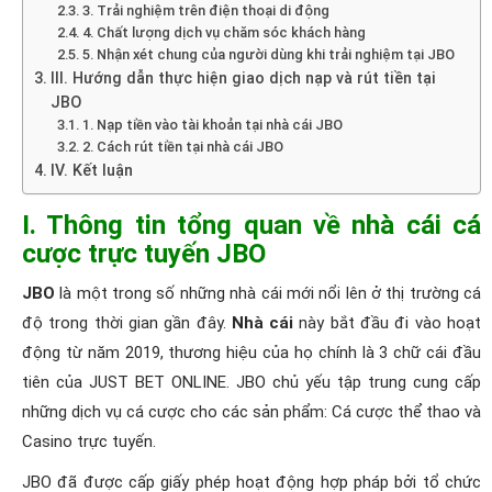
3. Trải nghiệm trên điện thoại di động
4. Chất lượng dịch vụ chăm sóc khách hàng
5. Nhận xét chung của người dùng khi trải nghiệm tại JBO
III. Hướng dẫn thực hiện giao dịch nạp và rút tiền tại
JBO
1. Nạp tiền vào tài khoản tại nhà cái JBO
2. Cách rút tiền tại nhà cái JBO
IV. Kết luận
I. Thông tin tổng quan về nhà cái cá
cược trực tuyến JBO
JBO
là một trong số những nhà cái mới nổi lên ở thị trường cá
độ trong thời gian gần đây.
Nhà cái
này bắt đầu đi vào hoạt
động từ năm 2019, thương hiệu của họ chính là 3 chữ cái đầu
tiên của JUST BET ONLINE. JBO chủ yếu tập trung cung cấp
những dịch vụ cá cược cho các sản phẩm: Cá cược thể thao và
Casino trực tuyến.
JBO đã được cấp giấy phép hoạt động hợp pháp bởi tổ chức