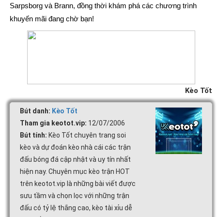
Sarpsborg và Brann, đồng thời khám phá các chương trình
khuyến mãi đang chờ bạn!
Kèo Tốt
Bút danh:
Kèo Tốt
Tham gia keotot.vip:
12/07/2006
Bút tính:
Kèo Tốt chuyên trang soi
kèo và dự đoán kèo nhà cái các trận
đấu bóng đá cập nhật và uy tín nhất
hiện nay. Chuyên mục kèo trận HOT
trên keotot.vip là những bài viết được
sưu tầm và chọn lọc với những trận
đấu có tỷ lệ thắng cao, kèo tài xỉu dễ