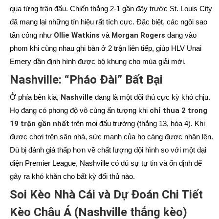
qua từng trận đấu. Chiến thắng 2-1 gần đây trước St. Louis City
đã mang lại những tín hiệu rất tích cực. Đặc biệt, các ngôi sao
Ollie Watkins
Morgan Rogers
tấn công như
và
đang vào
phom khi cùng nhau ghi bàn ở 2 trận liên tiếp, giúp HLV Unai
Emery dần định hình được bộ khung cho mùa giải mới.
Nashville: “Pháo Đài” Bất Bại
Nashville
Ở phía bên kia,
đang là một đối thủ cực kỳ khó chịu.
chỉ thua 2 trong
Họ đang có phong độ vô cùng ấn tượng khi
19 trận gần nhất
trên mọi đấu trường (thắng 13, hòa 4). Khi
được chơi trên sân nhà, sức mạnh của họ càng được nhân lên.
Dù bị đánh giá thấp hơn về chất lượng đội hình so với một đại
diện Premier League, Nashville có đủ sự tự tin và ổn định để
gây ra khó khăn cho bất kỳ đối thủ nào.
Soi Kèo Nhà Cái và Dự Đoán Chi Tiết
Kèo Châu Á (Nashville thắng kèo)