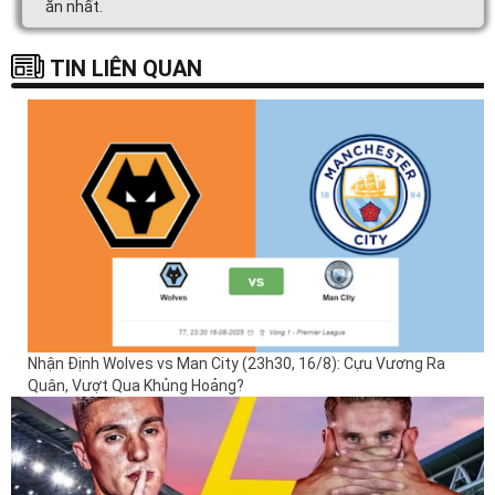
ăn nhất.
TIN LIÊN QUAN
Nhận Định Wolves vs Man City (23h30, 16/8): Cựu Vương Ra
Quân, Vượt Qua Khủng Hoảng?