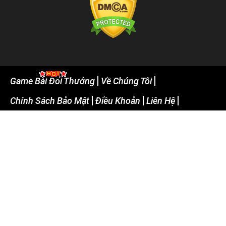
Game Bài Đổi Thưởng
Về Chúng Tôi
Chính Sách Bảo Mật
Điều Khoản
Liên Hệ