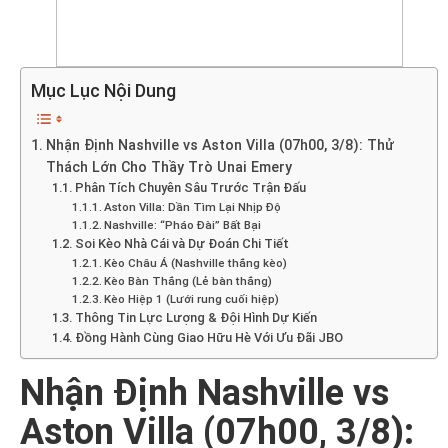
Mục Lục Nội Dung
Nhận Định Nashville vs Aston Villa (07h00, 3/8): Thử
Thách Lớn Cho Thầy Trò Unai Emery
Phân Tích Chuyên Sâu Trước Trận Đấu
Aston Villa: Dần Tìm Lại Nhịp Độ
Nashville: “Pháo Đài” Bất Bại
Soi Kèo Nhà Cái và Dự Đoán Chi Tiết
Kèo Châu Á (Nashville thắng kèo)
Kèo Bàn Thắng (Lẻ bàn thắng)
Kèo Hiệp 1 (Lưới rung cuối hiệp)
Thông Tin Lực Lượng & Đội Hình Dự Kiến
Đồng Hành Cùng Giao Hữu Hè Với Ưu Đãi JBO
Nhận Định Nashville vs
Aston Villa (07h00, 3/8):