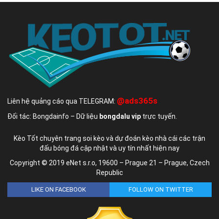
@ads365s
Liên hệ quảng cáo qua TELEGRAM:
Đối tác: Bongdainfo – Dữ liệu
bongdalu vip
trực tuyến.
Kèo Tốt chuyên trang soi kèo và dự đoán kèo nhà cái các trận
đấu bóng đá cập nhật và uy tín nhất hiện nay
Copyright © 2019 eNet s.r.o, 19600 – Prague 21 – Prague, Czech
Republic
LIKE ON FACEBOOK
FOLLOW ON TWITTER