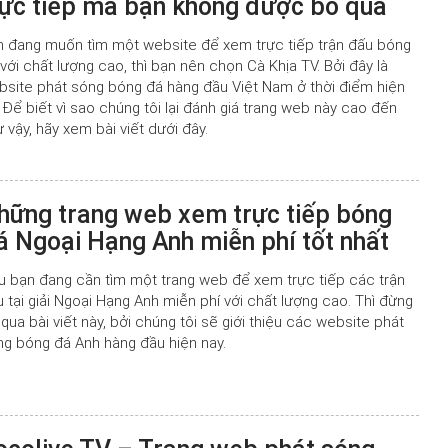
rực tiếp mà bạn không được bỏ qua
n đang muốn tìm một website để xem trực tiếp trận đấu bóng
với chất lượng cao, thì bạn nên chọn Cà Khịa TV. Bởi đây là
bsite phát sóng bóng đá hàng đầu Việt Nam ở thời điểm hiện
. Để biết vì sao chúng tôi lại đánh giá trang web này cao đến
 vậy, hãy xem bài viết dưới đây.
hững trang web xem trực tiếp bóng
á Ngoại Hạng Anh miễn phí tốt nhất
u bạn đang cần tìm một trang web để xem trực tiếp các trận
 tại giải Ngoại Hạng Anh miễn phí với chất lượng cao. Thì đừng
qua bài viết này, bởi chúng tôi sẽ giới thiệu các website phát
ng bóng đá Anh hàng đầu hiện nay.