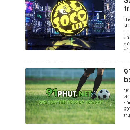
S
t
Hiệ
kh
nga
cần
giá
hà
9
b
Nếu
khô
đừn
90
thủ