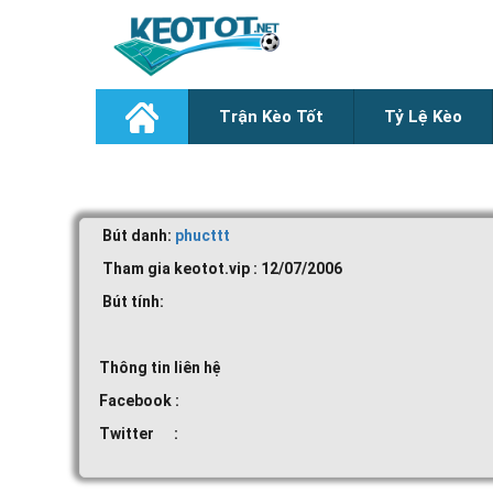
Trận Kèo Tốt
Tỷ Lệ Kèo
Bút danh:
phucttt
Tham gia keotot.vip :
12/07/2006
Bút tính:
Thông tin liên hệ
Facebook :
Twitter :