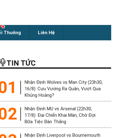
ổi Thưởng
Liên Hệ
TIN TỨC
01
Nhận Định Wolves vs Man City (23h30,
16/8): Cựu Vương Ra Quân, Vượt Qua
Khủng Hoảng?
02
Nhận Định MU vs Arsenal (22h30,
17/8): Đại Chiến Khai Màn, Chờ Đợi
Bữa Tiệc Bàn Thắng
Nhận Định Liverpool vs Bournemouth