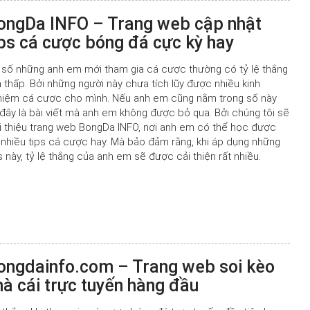
ongDa INFO – Trang web cập nhật
ips cá cược bóng đá cực kỳ hay
 số những anh em mới tham gia cá cược thường có tỷ lệ thắng
 thấp. Bởi những người này chưa tích lũy được nhiều kinh
hiệm cá cược cho mình. Nếu anh em cũng nằm trong số này
 đây là bài viết mà anh em không được bỏ qua. Bởi chúng tôi sẽ
i thiệu trang web BongDa INFO, nơi anh em có thể học được
 nhiều tips cá cược hay. Mà bảo đảm rằng, khi áp dụng những
s này, tỷ lệ thắng của anh em sẽ được cải thiện rất nhiều.
ongdainfo.com – Trang web soi kèo
hà cái trực tuyến hàng đầu