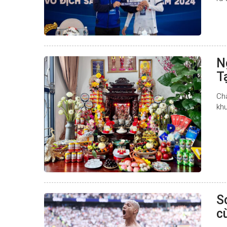
N
T
Chà
khu
S
c