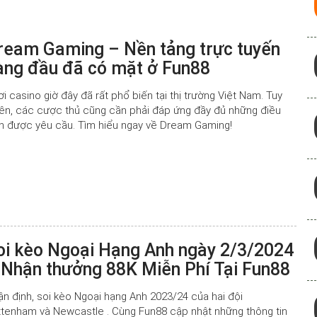
ream Gaming – Nền tảng trực tuyến
àng đầu đã có mặt ở Fun88
i casino giờ đây đã rất phổ biến tại thị trường Việt Nam. Tuy
iên, các cược thủ cũng cần phải đáp ứng đầy đủ những điều
ện được yêu cầu. Tìm hiểu ngay về Dream Gaming!
oi kèo Ngoại Hạng Anh ngày 2/3/2024
 Nhận thưởng 88K Miễn Phí Tại Fun88
n định, soi kèo Ngoại hạng Anh 2023/24 của hai đội
ttenham và Newcastle . Cùng Fun88 cập nhật những thông tin