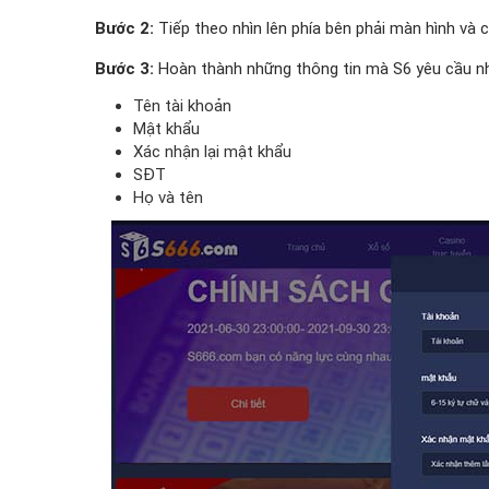
Bước 2:
Tiếp theo nhìn lên phía bên phải màn hình và
Bước 3:
Hoàn thành những thông tin mà S6 yêu cầu n
Tên tài khoản
Mật khẩu
Xác nhận lại mật khẩu
SĐT
Họ và tên