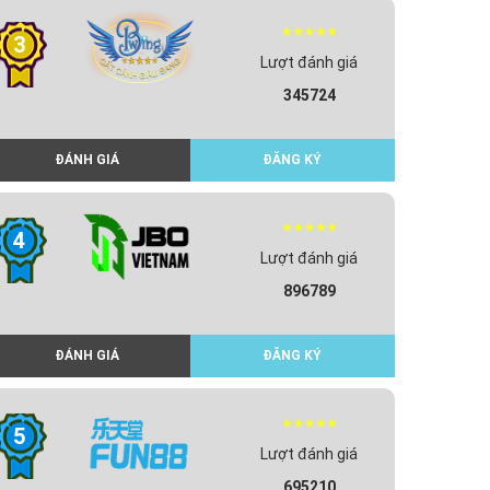
3
Lượt đánh giá
345724
ĐÁNH GIÁ
ĐĂNG KÝ
4
Lượt đánh giá
896789
ĐÁNH GIÁ
ĐĂNG KÝ
5
Lượt đánh giá
695210