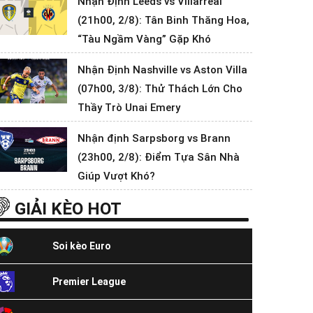
Nhận Định Leeds vs Villarreal
(21h00, 2/8): Tân Binh Thăng Hoa,
“Tàu Ngầm Vàng” Gặp Khó
Nhận Định Nashville vs Aston Villa
(07h00, 3/8): Thử Thách Lớn Cho
Thầy Trò Unai Emery
Nhận định Sarpsborg vs Brann
(23h00, 2/8): Điểm Tựa Sân Nhà
Giúp Vượt Khó?
GIẢI KÈO HOT
Soi kèo Euro
Premier League