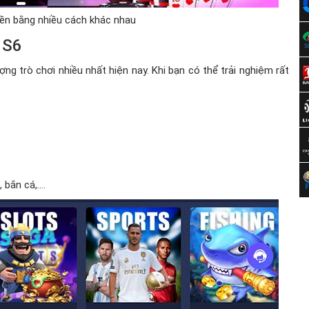
tiền bằng nhiều cách khác nhau
 S6
ng trò chơi nhiều nhất hiện nay. Khi bạn có thể trải nghiệm rất
 bắn cá,….