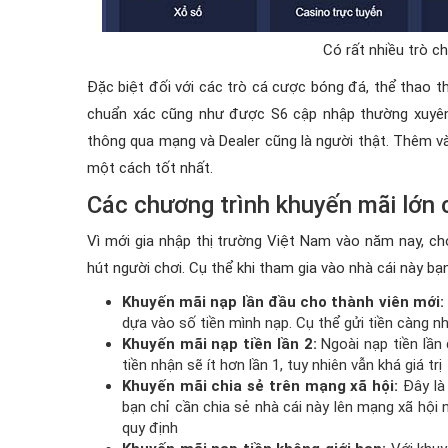
Có rất nhiều trò ch
Đặc biệt đối với các trò cá cược bóng đá, thể thao th
chuẩn xác cũng như được S6 cập nhập thường xuyên.
thông qua mạng và Dealer cũng là người thật. Thêm 
một cách tốt nhất.
Các chương trình khuyến mãi lớn 
Vì mới gia nhập thị trường Việt Nam vào năm nay, ch
hút người chơi. Cụ thể khi tham gia vào nhà cái này b
Khuyến mãi nạp lần đầu cho thành viên mới:
dựa vào số tiền mình nạp. Cụ thể gửi tiền càng n
Khuyến mãi nạp tiền lần 2:
Ngoài nạp tiền lần 
tiền nhận sẽ ít hơn lần 1, tuy nhiên vẫn khá giá trị
Khuyến mãi chia sẻ trên mạng xã hội:
Đây là 
bạn chỉ cần chia sẻ nhà cái này lên mạng xã hội
quy định