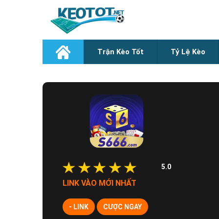
Trận Kèo Tốt
Tỷ Lệ Kèo
5.0
LINK VÀO MỚI NHẤT
- LINK
CƯỢC NGAY