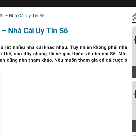
hất – Nhà Cái Uy Tín S6
 – Nhà Cái Uy Tín S6
ở rất nhiều nhà cái khác nhau. Tuy nhiên không phải nhà
ì thế, sau đây chúng tôi sẽ giới thiệu về nhà cái S6. Một
bạn cũng nên tham khảo. Nếu muốn tham gia cá cá cược ở