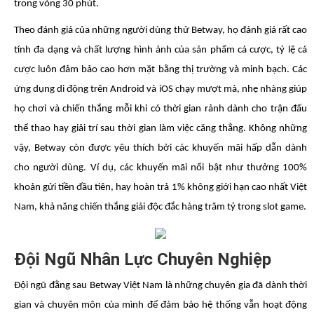
trong vòng 30 phút.
Theo đánh giá của những người dùng thử Betway, họ đánh giá rất cao
tính đa dạng và chất lượng hình ảnh của sản phẩm cá cược, tỷ lệ cá
cược luôn đảm bảo cao hơn mặt bằng thị trường và minh bạch. Các
ứng dụng di động trên Android và iOS chạy mượt mà, nhẹ nhàng giúp
họ chơi và chiến thắng mỗi khi có thời gian rảnh dành cho trận đấu
thể thao hay giải trí sau thời gian làm việc căng thẳng. Không những
vậy, Betway còn được yêu thích bởi các khuyến mãi hấp dẫn dành
cho người dùng. Ví dụ, các khuyến mãi nổi bật như thưởng 100%
khoản gửi tiền đầu tiên, hay hoàn trả 1% không giới hạn cao nhất Việt
Nam, khả năng chiến thắng giải độc đắc hàng trăm tỷ trong slot game.
Đội Ngũ Nhân Lực Chuyên Nghiệp
Đội ngũ đằng sau Betway Việt Nam là những chuyên gia đã dành thời
gian và chuyên môn của mình để đảm bảo hệ thống vẫn hoạt động