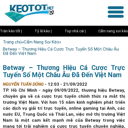
Trận kèo tốt |
Tỷ lệ kèo |
Top nhà cái |
Cẩm nang soi kèo
Trang chủ
»
Cẩm Nang Soi Kèo
»
Betway – Thương Hiệu Cá Cược Trực Tuyến Số Một Châu Âu
Đã Đến Việt Nam
Betway – Thương Hiệu Cá Cược Trực
Tuyến Số Một Châu Âu Đã Đến Việt Nam
NGUYỄN TUẤN DŨNG
-
12:03 - 21/09/2022
TP. Hồ Chí Minh - ngày 09/09/2022, thương hiệu Betway,
chuyên gia về cá cược trực tuyến chính thức ra mắt thị
trường Việt Nam. Với hơn 15 năm kinh nghiệm phát triển
các dịch vụ giải trí trực tuyến, online gaming tại Anh, các
nước EU, Trung Quốc và Thái Lan, việc mở thị trường Việt
Nam là một cam kết mạnh mẽ của Betway trong việc
mang tới trải nghiệm cá cược trực tuyến chuyên nghiệp,