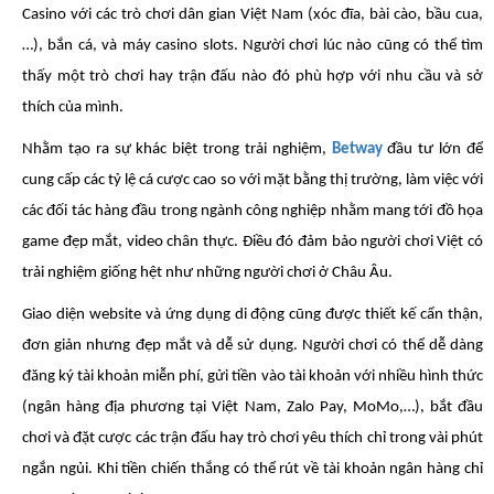
Casino với các trò chơi dân gian Việt Nam (xóc đĩa, bài cào, bầu cua,
…), bắn cá, và máy casino slots. Người chơi lúc nào cũng có thể tìm
thấy một trò chơi hay trận đấu nào đó phù hợp với nhu cầu và sở
thích của mình.
Nhằm tạo ra sự khác biệt trong trải nghiệm,
Betway
đầu tư lớn để
cung cấp các tỷ lệ cá cược cao so với mặt bằng thị trường, làm việc với
các đối tác hàng đầu trong ngành công nghiệp nhằm mang tới đồ họa
game đẹp mắt, video chân thực. Điều đó đảm bảo người chơi Việt có
trải nghiệm giống hệt như những người chơi ở Châu Âu.
Giao diện website và ứng dụng di động cũng được thiết kế cẩn thận,
đơn giản nhưng đẹp mắt và dễ sử dụng. Người chơi có thể dễ dàng
đăng ký tài khoản miễn phí, gửi tiền vào tài khoản với nhiều hình thức
(ngân hàng địa phương tại Việt Nam, Zalo Pay, MoMo,…), bắt đầu
chơi và đặt cược các trận đấu hay trò chơi yêu thích chỉ trong vài phút
ngắn ngủi. Khi tiền chiến thắng có thể rút về tài khoản ngân hàng chỉ