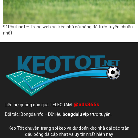
91Phut.net – Trang web soi kèo nhà cái bóng đá trực tuyến chuẩn
nhất
@ads365s
Liên hệ quảng cáo qua TELEGRAM:
Đối tác: Bongdainfo – Dữ liệu
bongdalu vip
trực tuyến.
Kèo Tốt chuyên trang soi kèo và dự đoán kèo nhà cái các trận
đấu bóng đá cập nhật và uy tín nhất hiện nay