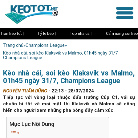
Trận kèo tốt |
Tỷ lệ kèo |
Top nhà cái |
Cẩm nang soi kèo
Trang chủ
»
Champions League
»
Kèo nhà cái, soi kèo Klaksvik vs Malmo, 01h45 ngày 31/7,
Champions League
Kèo nhà cái, soi kèo Klaksvik vs Malmo,
01h45 ngày 31/7, Champions League
NGUYỄN TUẤN DŨNG
-
22:13 - 28/07/2024
Tiếp tục với vòng loại thuộc đấu trường Cúp C1, với sự
chuẩn bị tốt về mọi mặt thì Klaksvik và Malmo sẽ cống
hiến cho người xem những pha bóng đầy cảm xúc.
Mục Lục Nội Dung