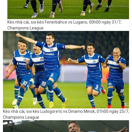
Kèo nhà cái, soi kèo Fenerbahce vs Lugano, 00h00 ngày 31/7,
Champions League
Kèo nhà cái, soi kèo Ludogorets vs Dinamo Minsk, 01h00 ngày 25/7,
Champions League