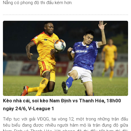
Nẵng có phong độ thi đấu kém hơn.
Kèo nhà cái, soi kèo Nam Định vs Thanh Hóa, 18h00
ngày 24/6, V-League 1
Tiếp tục với giải VĐQG, tại vòng 12, một trong những trận đấu
tiêu biểu đang được nhiều người hâm mộ là trận đụng độ giữa