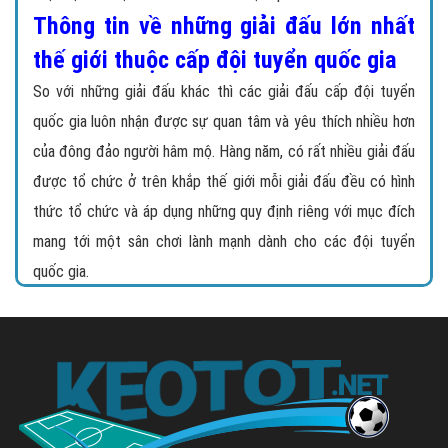
Thông tin về những giải đấu lớn nhất
thế giới thuộc cấp đội tuyển quốc gia
So với những giải đấu khác thì các giải đấu cấp đội tuyển
quốc gia luôn nhận được sự quan tâm và yêu thích nhiều hơn
của đông đảo người hâm mộ. Hàng năm, có rất nhiều giải đấu
được tổ chức ở trên khắp thế giới mỗi giải đấu đều có hình
thức tổ chức và áp dụng những quy định riêng với mục đích
mang tới một sân chơi lành mạnh dành cho các đội tuyển
quốc gia.
Những giải đấu lớn nhất thế giới thuộc cấp đội tuyển quốc
gia nhận được nhiều sự quan tâm của người hâm mộ bao
gồm:
World Cup – Giải vô địch bóng đá thế giới: Đây được
biết đến là giải đấu lớn nhất hành tinh, hội tụ tất cả
những đội bóng lớn, những siêu sao bóng đá hàng đầu