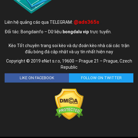
trên thế giới. Giải đấu này được Liên đoàn bóng đá thế
giới tổ chức 4 năm 1 lần. Chỉ những đội tuyển bóng đá
quốc gia là thành viên của Liên đoàn bóng đá thế giới và
@ads365s
có thành tích thi đấu xuất sắc mới được
tham gia tranh
Liên hệ quảng cáo qua TELEGRAM:
tài đá từ vòng loại cho đến vòng Chung kết.
Đối tác: Bongdainfo – Dữ liệu
bongdalu vip
trực tuyến.
Euro – Giải vô địch bóng đá châu Âu: Đây là một giải đấu
do Liên đoàn bóng đá châu Âu tổ chức 4 năm 1 lần dành
Kèo Tốt chuyên trang soi kèo và dự đoán kèo nhà cái các trận
cho những đội tuyển quốc gia có thành tích thi đấu xuất
đấu bóng đá cập nhật và uy tín nhất hiện nay
sắc thuộc Liên đoàn bóng đá châu Âu.
Copyright © 2019 eNet s.r.o, 19600 – Prague 21 – Prague, Czech
Asian Cup – Giải vô địch bóng đá châu Á: Liên đoàn
Republic
bóng đá Châu Á tổ chức Asian Cup 4 năm 1 lần dành cho
các đội tuyển quốc gia thành viên. Theo đánh giá chung
LIKE ON FACEBOOK
FOLLOW ON TWITTER
của giới chuyên môn cũng như những người hâm mộ
bóng đá, đây chính là một giải đấu hội tụ rất nhiều đội
bóng lớn. Asian Cup 2019 đã có 24 đội tuyển tham gia
tranh tài.
Copa America –
Cúp bóng đá Nam Mỹ: Đây là giải đấu
số 1 tại khu vực Nam Mỹ. Liên đoàn bóng đá Nam Mỹ đã
thành lập sân chơi này vào năm 1916 dành cho các đội
bóng thành viên của mình. Cúp bóng đá Nam Mỹ cũng
chính là giải bóng đá lâu đời nhất thế giới hiện nay.