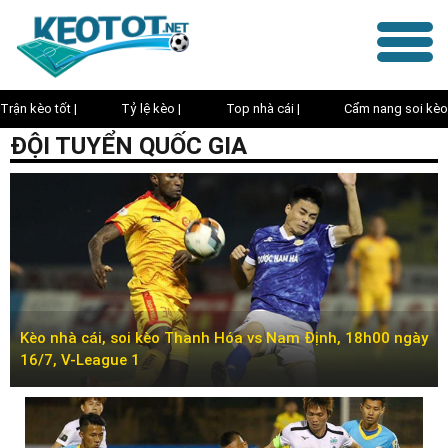
Trận kèo tốt |
Tỷ lệ kèo |
Top nhà cái |
Cẩm nang soi kèo
ĐỘI TUYỂN QUỐC GIA
Kèo nhà cái, soi kèo Thanh Hóa vs Nam Định, 18h00 ngày
16/7, V-League 1