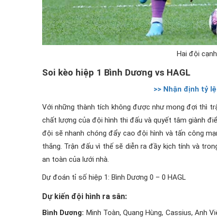
Hai đội cạnh
Soi kèo hiệp 1 Bình Dương vs HAGL
>> Nhận định tỷ lệ
Với những thành tích không được như mong đợi thì trậ
chất lượng của đội hình thi đấu và quyết tâm giành điểm
đội sẽ nhanh chóng đẩy cao đội hình và tấn công m
thắng. Trận đấu vì thế sẽ diễn ra đầy kịch tính và tr
an toàn của lưới nhà.
Dự đoán tỉ số hiệp 1: Bình Dương 0 – 0 HAGL
Dự kiến đội hình ra sân:
Bình Dương:
Minh Toàn, Quang Hùng, Cassius, Anh Việ