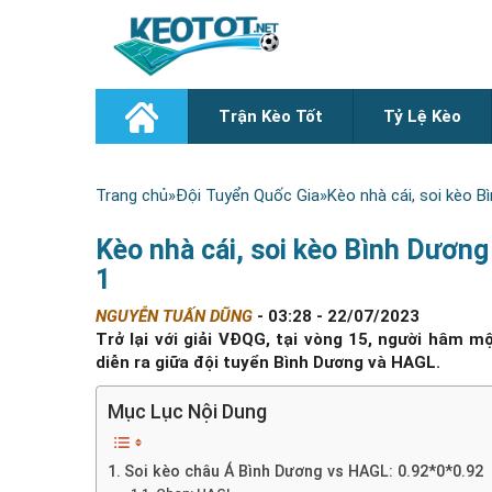
Trận Kèo Tốt
Tỷ Lệ Kèo
Trang chủ
»
Đội Tuyển Quốc Gia
»
Kèo nhà cái, soi kèo 
Kèo nhà cái, soi kèo Bình Dươn
1
NGUYỄN TUẤN DŨNG
-
03:28 - 22/07/2023
Trở lại với giải VĐQG, tại vòng 15, người hâm 
diễn ra giữa đội tuyển Bình Dương và HAGL.
Mục Lục Nội Dung
Soi kèo châu Á Bình Dương vs HAGL: 0.92*0*0.92