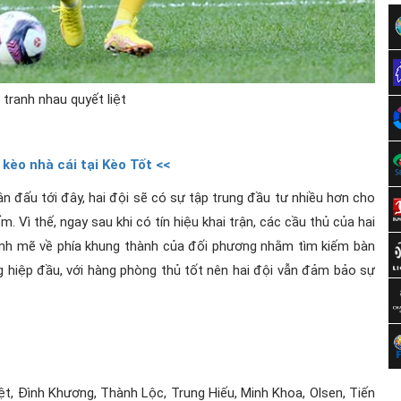
 tranh nhau quyết liệt
 kèo nhà cái tại Kèo Tốt <<
n đấu tới đây, hai đội sẽ có sự tập trung đầu tư nhiều hơn cho
. Vì thế, ngay sau khi có tín hiệu khai trận, các cầu thủ của hai
ạnh mẽ về phía khung thành của đối phương nhằm tìm kiếm bàn
ong hiệp đầu, với hàng phòng thủ tốt nên hai đội vẫn đảm bảo sự
t, Đình Khương, Thành Lộc, Trung Hiếu, Minh Khoa, Olsen, Tiến