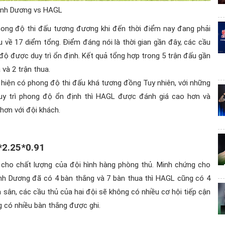
ình Dương vs HAGL
hong độ thi đấu tương đương khi đến thời điểm nay đang phải
u về 17 diểm tổng. Điểm đáng nói là thời gian gần đây, các cầu
ộ được duy trì ổn định. Kết quả tổng hợp trong 5 trận đấu gần
 và 2 trận thua.
ể hiện có phong độ thi đấu khá tương đồng Tuy nhiên, với những
 duy trì phong độ ổn định thì HAGL được đánh giá cao hơn và
hơn với đội khách.
*2.25*0.91
 cho chất lượng của đội hình hàng phòng thủ. Minh chứng cho
 Bình Dương đã có 4 bàn thắng và 7 bàn thua thì HAGL cũng có 4
ra sân, các cầu thủ của hai đội sẽ không có nhiều cơ hội tiếp cận
g có nhiều bàn thắng được ghi.