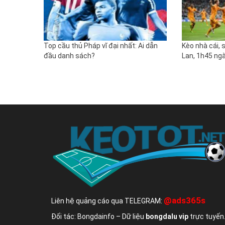
Top cầu thủ Pháp vĩ đại nhất: Ai dẫn
Kèo nhà cái, s
đầu danh sách?
Lan, 1h45 ngà
@ads365s
Liên hệ quảng cáo qua TELEGRAM:
Đối tác: Bongdainfo – Dữ liệu
bongdalu vip
trực tuyến