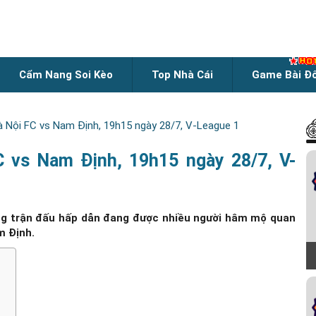
Cẩm Nang Soi Kèo
Top Nhà Cái
Game Bài Đ
Hà Nội FC vs Nam Định, 19h15 ngày 28/7, V-League 1
C vs Nam Định, 19h15 ngày 28/7, V-
hững trận đấu hấp dẫn đang được nhiều người hâm mộ quan
m Định.