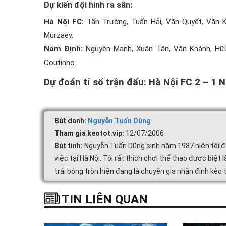
Dự kiến đội hình ra sân:
Hà Nội FC:
Tấn Trường, Tuấn Hải, Văn Quyết, Văn Ki
Murzaev.
Nam Định:
Nguyên Mạnh, Xuân Tân, Văn Khánh, Hữu 
Coutinho.
Dự đoán tỉ số trận đấu: Hà Nội FC 2 – 1 
Bút danh:
Nguyễn Tuấn Dũng
Tham gia keotot.vip:
12/07/2006
Bút tính:
Nguyễn Tuấn Dũng sinh năm 1987 hiện tôi đ
việc tại Hà Nội. Tôi rất thích chơi thể thao được biệt
trái bóng tròn hiện đang là chuyên gia nhận đinh kèo t
TIN LIÊN QUAN