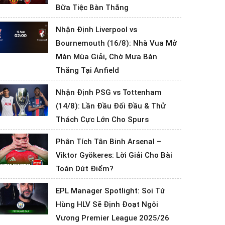
Bữa Tiệc Bàn Thắng
Nhận Định Liverpool vs
Bournemouth (16/8): Nhà Vua Mở
Màn Mùa Giải, Chờ Mưa Bàn
Thắng Tại Anfield
Nhận Định PSG vs Tottenham
(14/8): Lần Đầu Đối Đầu & Thử
Thách Cực Lớn Cho Spurs
Phân Tích Tân Binh Arsenal –
Viktor Gyökeres: Lời Giải Cho Bài
Toán Dứt Điểm?
EPL Manager Spotlight: Soi Tứ
Hùng HLV Sẽ Định Đoạt Ngôi
Vương Premier League 2025/26