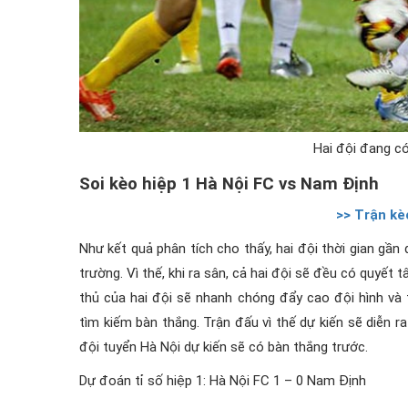
Hai đội đang c
Soi kèo hiệp 1 Hà Nội FC vs Nam Định
>> Trận kè
Như kết quả phân tích cho thấy, hai đội thời gian gầ
trường. Vì thế, khi ra sân, cả hai đội sẽ đều có quyết t
thủ của hai đội sẽ nhanh chóng đẩy cao đội hình v
tìm kiếm bàn thắng. Trận đấu vì thế dự kiến sẽ diễn ra
đội tuyển Hà Nội dự kiến sẽ có bàn thắng trước.
Dự đoán tỉ số hiệp 1: Hà Nội FC 1 – 0 Nam Định