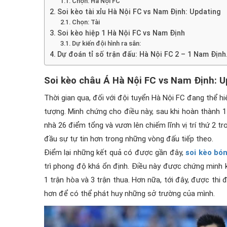
Chọn: Hà Nội FC
Soi kèo tài xỉu Hà Nội FC vs Nam Định: Updating
Chọn: Tài
Soi kèo hiệp 1 Hà Nội FC vs Nam Định
Dự kiến đội hình ra sân:
Dự đoán tỉ số trận đấu: Hà Nội FC 2 – 1 Nam Định
Soi kèo châu Á Hà Nội FC vs Nam Định: 
Thời gian qua, đối với đội tuyển Hà Nội FC đang thể hi
tượng. Minh chứng cho điều này, sau khi hoàn thành 
nhà 26 điểm tổng và vươn lên chiếm lĩnh vị trí thứ 2 t
đầu sự tự tin hơn trong những vòng đấu tiếp theo.
Điểm lại những kết quả có được gần đây,
soi kèo bó
trì phong độ khá ổn định. Điều này được chứng minh k
1 trận hòa và 3 trận thua. Hơn nữa, tới đây, được thi 
hơn để có thể phát huy những sở trường của mình.