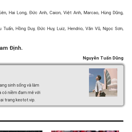
ên, Hai Long, Đức Anh, Caion, Việt Anh, Marcao, Hùng Dũng,
Tuấn, Hồng Duy, Đức Huy, Luiz, Hendrio, Văn Vũ, Ngọc Sơn,
Nam Định.
Nguyễn Tuấn Dũng
ang sinh sống và làm
 là có niềm đam mê với
ại trang keotot.vip.