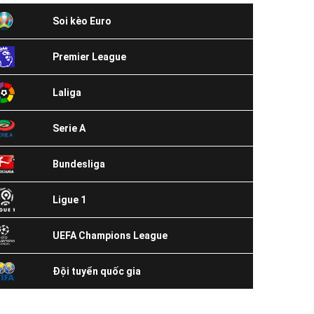
Soi kèo Euro
Premier League
Laliga
Serie A
Bundesliga
Ligue 1
UEFA Champions League
Đội tuyển quốc gia