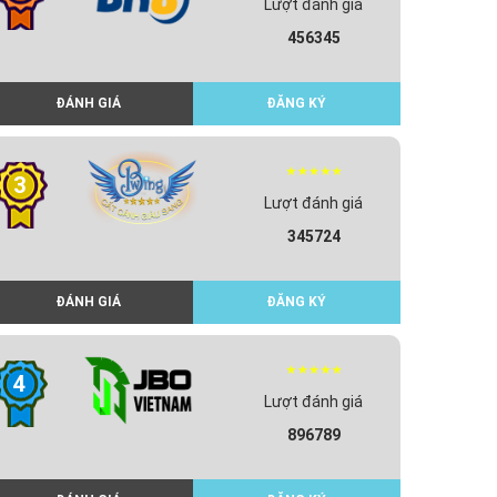
Lượt đánh giá
456345
ĐÁNH GIÁ
ĐĂNG KÝ
3
Lượt đánh giá
345724
ĐÁNH GIÁ
ĐĂNG KÝ
4
Lượt đánh giá
896789