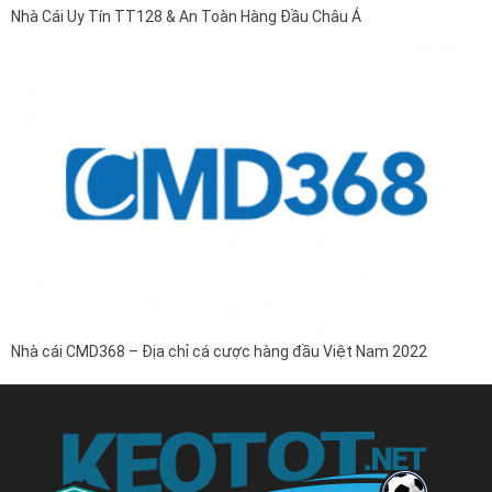
Nhà Cái Uy Tín TT128 & An Toàn Hàng Đầu Châu Á
Nhà cái CMD368 – Địa chỉ cá cược hàng đầu Việt Nam 2022