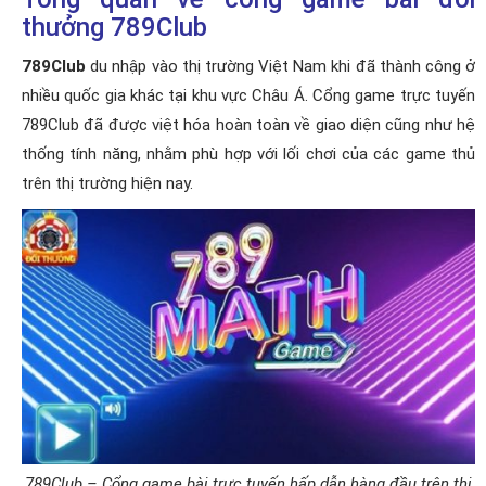
thưởng 789Club
789Club
du nhập vào thị trường Việt Nam khi đã thành công ở
nhiều quốc gia khác tại khu vực Châu Á. Cổng game trực tuyến
789Club đã được việt hóa hoàn toàn về giao diện cũng như hệ
thống tính năng, nhằm phù hợp với lối chơi của các game thủ
trên thị trường hiện nay.
789Club – Cổng game bài trực tuyến hấp dẫn hàng đầu trên thị