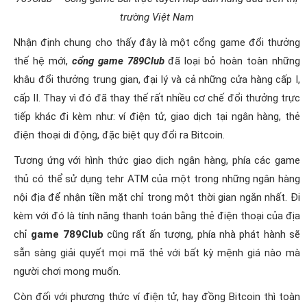
trường Việt Nam
Nhận định chung cho thấy đây là một cổng game đổi thưởng
thế hệ mới,
cổng game 789Club
đã loại bỏ hoàn toàn những
khâu đổi thưởng trung gian, đại lý và cả những cửa hàng cấp I,
cấp II. Thay vì đó đã thay thế rất nhiều cơ chế đổi thưởng trực
tiếp khác đi kèm như: ví điện tử, giao dịch tại ngân hàng, thẻ
điện thoại di động, đặc biệt quy đổi ra Bitcoin.
Tương ứng với hình thức giao dịch ngân hàng, phía các game
thủ có thể sử dụng tehr ATM của một trong những ngân hàng
nội địa để nhận tiền mặt chỉ trong một thời gian ngắn nhất. Đi
kèm với đó là tính năng thanh toán bằng thẻ điện thoại của địa
chỉ
game 789Club
cũng rất ấn tượng, phía nhà phát hành sẽ
sẵn sàng giải quyết mọi mã thẻ với bất kỳ mệnh giá nào mà
người chơi mong muốn.
Còn đối với phương thức ví điện tử, hay đồng Bitcoin thì toàn