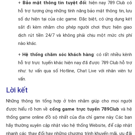
+
Bảo mật thông tin tuyệt đối
: hiện nay 789 Club có
hỗ trợ tương ứng những tính năng bảo mật thông tin, lưu
số dư hiện tại của các game. Đặc biệt, có ứng dụng két
sắt đi kèm nhằm cho phép người chơi thực hiện giao
dịch rút tiền 24/7 và không phải chịu một mức chi phí
nào khác.
+
Hệ thống chăm sóc khách hàng
: có rất nhiều kênh
hỗ trợ trực tuyến khác hiện nay đã được 789 Club hỗ trợ
như: tư vấn qua số Hotline, Chat Live với nhân viên tư
vấn.
Lời kết
Những thông tin tổng hợp ở trên nhằm giúp cho mọi người
được hiểu rõ hơn về
cổng game trực tuyến 789Club
và hệ
thống game online đồ sộ nhất của địa chỉ game này. Các bạn
hãy thường xuyên cập nhật vào hệ thống Website, để cập nhật
nhanh các thay đổi hay những chương trình khuyến mãi, ưu đãi