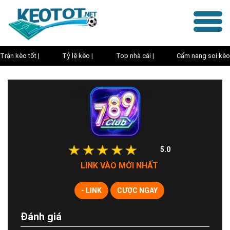
Trận kèo tốt |
Tỷ lệ kèo |
Top nhà cái |
Cẩm nang soi kèo
5.0
LINK VÀO MỚI NHẤT
- LINK
CƯỢC NGAY
Đánh giá