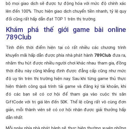
bộ mọi giao dịch sẽ được tự động hóa với mức độ chính xác
lên đến 100%. Thực hiện giao dịch chuyển tiền nhanh, tỷ lệ quy
đổi cũng rất hấp dẫn đạt TOP 1 trên thị trường.
Khám phá thế giới game bài online
789Club
Tính đến thời điểm hiện tại có rất nhiều các chương trình
khuyến mãi hấp dẫn được phía nhà phát hành
789Club
đưa ra,
nhằm thu hút được nhiều người chơi khác nhau tham gia, đồng
thời điều này cũng khẳng định được đẳng cấp cũng như mức
độ uy tín trên thị trường hiện nay. Sau khi từng game thủ thực
hiện thành công quá trình tải game và đăng ký tài khoản, khi
đó các bạn sẽ có cơ hội để tham gia vào cuộc thi săn
GiftCode với trị giá lên đến 50K. Thể lệ cũng rất vô cùng đơn
giản, mỗi thành viên sẽ có cơ hội nhận được giải thưởng hấp
dẫn nhất.
Mỗi ngày phía nhà phát hành sẽ thực hiện thường xuyên những