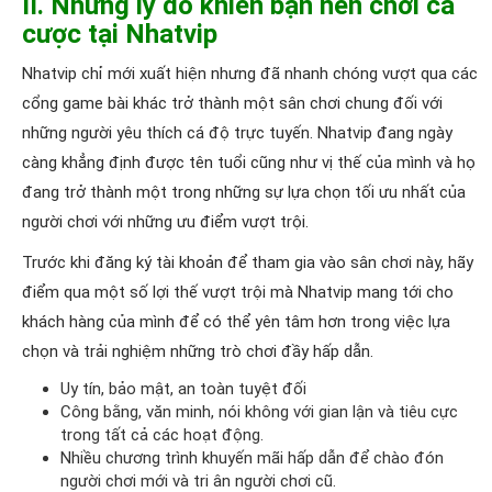
II. Những lý do khiến bạn nên chơi cá
cược tại Nhatvip
Nhatvip chỉ mới xuất hiện nhưng đã nhanh chóng vượt qua các
cổng game bài khác trở thành một sân chơi chung đối với
những người yêu thích cá độ trực tuyến. Nhatvip đang ngày
càng khẳng định được tên tuổi cũng như vị thế của mình và họ
đang trở thành một trong những sự lựa chọn tối ưu nhất của
người chơi với những ưu điểm vượt trội.
Trước khi đăng ký tài khoản để tham gia vào sân chơi này, hãy
điểm qua một số lợi thế vượt trội mà Nhatvip mang tới cho
khách hàng của mình để có thể yên tâm hơn trong việc lựa
chọn và trải nghiệm những trò chơi đầy hấp dẫn.
Uy tín, bảo mật, an toàn tuyệt đối
Công bằng, văn minh, nói không với gian lận và tiêu cực
trong tất cả các hoạt động.
Nhiều chương trình khuyến mãi hấp dẫn để chào đón
người chơi mới và tri ân người chơi cũ.