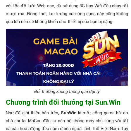
với tốc độ lướt Web cao, dù sử dụng 3G hay Wifi đều chạy rất
mượt mà. Đồng thời, lưu lượng của ứng dụng này cũng không
quá lớn nên sẽ không khiến cho thiết bị của bạn bị nặng.
Đổi thưởng không thông qua đại lý
Chương trình đổi thưởng tại Sun.Win
Như đã giới thiệu bên trên,
SunWin
là một cổng game bài do
nhà cái tại MaCau đầu tư nên hệ thống máy chủ cùng với tất
cả các hoạt động đều nằm ở bên ngoài lãnh thổ Việt Nam. Tuy