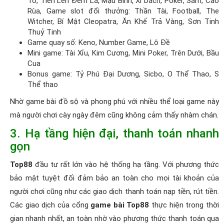
Tố, Tiến Lên Đếm Lá, Mậu Binh, Xì Dách, Poker, Sâm, Cào
Rùa, Game slot đổi thưởng: Thần Tài, Football, The
Witcher, Bí Mật Cleopatra, Ăn Khế Trả Vàng, Sơn Tinh
Thuỷ Tinh
Game quay số: Keno, Number Game, Lô Đề
Mini game: Tài Xỉu, Kim Cương, Mini Poker, Trên Dưới, Bầu
Cua
Bonus game: Tỷ Phú Đại Dương, Sicbo, O Thể Thao, S
Thể thao
Nhờ game bài đồ sộ và phong phú với nhiều thể loại game này
mà người chơi cày ngày đêm cũng không cảm thấy nhàm chán.
3. Hạ tầng hiện đại, thanh toán nhanh
gọn
Top88
đầu tư rất lớn vào hệ thống hạ tầng. Với phương thức
bảo mật tuyệt đối đảm bảo an toàn cho mọi tài khoản của
người chơi cũng như các giao dịch thanh toán nạp tiền, rút tiền.
Các giao dịch của cổng
game bài Top88
thực hiện trong thời
gian nhanh nhất, an toàn nhờ vào phương thức thanh toán qua