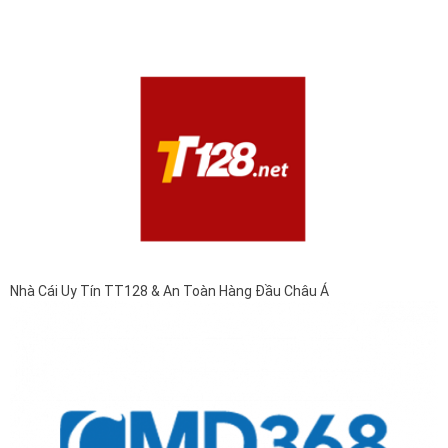
Nhà Cái Uy Tín TT128 & An Toàn Hàng Đầu Châu Á