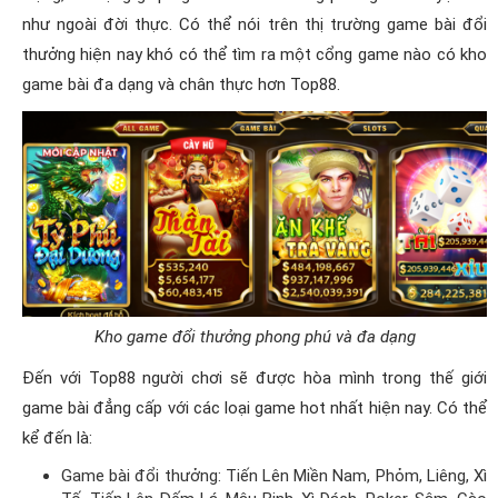
như ngoài đời thực. Có thể nói trên thị trường game bài đổi
thưởng hiện nay khó có thể tìm ra một cổng game nào có kho
game bài đa dạng và chân thực hơn Top88.
Kho game đổi thưởng phong phú và đa dạng
Đến với Top88 người chơi sẽ được hòa mình trong thế giới
game bài đẳng cấp với các loại game hot nhất hiện nay. Có thể
kể đến là:
Game bài đổi thưởng: Tiến Lên Miền Nam, Phỏm, Liêng, Xì