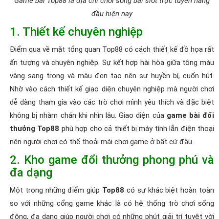
Game bài Top88 là địa chỉ chơi sòng bài slot trực tuyến hàng
đầu hiện nay
1. Thiết kế chuyên nghiệp
Điểm qua về mặt tổng quan Top88 có cách thiết kế đồ họa rất
ấn tượng và chuyên nghiệp. Sự kết hợp hài hòa giữa tông màu
vàng sang trọng và màu đen tạo nên sự huyền bí, cuốn hút.
Nhờ vào cách thiết kế giao diện chuyên nghiệp mà người chơi
dễ dàng tham gia vào các trò chơi mình yêu thích và đặc biệt
không bị nhàm chán khi nhìn lâu. Giao diện của
game bài đổi
thưởng Top88
phù hợp cho cả thiết bị máy tính lẫn điện thoại
nên người chơi có thể thoải mái chơi game ở bất cứ đâu.
2. Kho game đổi thưởng phong phú và
đa dạng
Một trong những điểm giúp
Top88
có sự khác biệt hoàn toàn
so với những cổng game khác là có hệ thống trò chơi sống
động, đa dạng giúp người chơi có những phút giải trí tuyệt vời