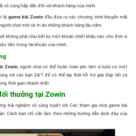
i vô cùng hấp dẫn đối với khách hàng của mình.
t là
game bài
Zowin
đều đưa ra các chương trình khuyến mãi
gười chơi mới và tri ân những khách hàng lâu năm.
 sẽ không phải chịu bất kỳ một khoản chiết khấu nào cho đơn vị
iêu tiền trong tài khoản của mình.
ợng
ài
Zowin
, người chơi có thể hoàn toàn yên tâm vì luôn có một
g với các bạn 24/7 để có thể kịp thời hỗ trợ giải đáp tất cả
ong thời gian nhanh nhất.
đổi thưởng tại
Zowin
ng trải nghiệm vô cùng tuyệt vời. Các
tham gia chơi game bài
ản. Cách bạn chỉ cần làm theo những hướng dẫn dưới đây của