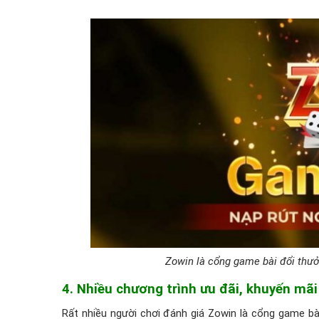
Zowin là cổng game bài đổi thưở
4. Nhiều chương trình ưu đãi, khuyến mã
Rất nhiều người chơi đánh giá
Zowin là cổng game bài