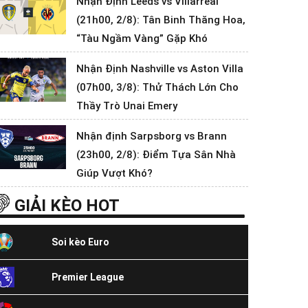
Nhận Định Leeds vs Villarreal
(21h00, 2/8): Tân Binh Thăng Hoa,
“Tàu Ngầm Vàng” Gặp Khó
Nhận Định Nashville vs Aston Villa
(07h00, 3/8): Thử Thách Lớn Cho
Thầy Trò Unai Emery
Nhận định Sarpsborg vs Brann
(23h00, 2/8): Điểm Tựa Sân Nhà
Giúp Vượt Khó?
GIẢI KÈO HOT
Soi kèo Euro
Premier League