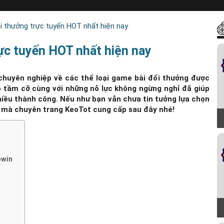
i thưởng trực tuyến HOT nhất hiện nay
ực tuyến HOT nhất hiện nay
chuyên nghiệp về các thể loại game bài đổi thưởng được
ào tầm cỡ cùng với những nỗ lực không ngừng nghỉ đã giúp
hiều thành công. Nếu như bạn vẫn chưa tin tưởng lựa chọn
n mà chuyên trang KeoTot cung cấp sau đây nhé!
Zowin