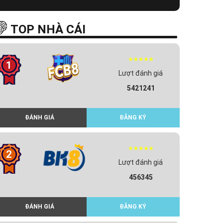
TOP NHÀ CÁI
1
Lượt đánh giá
5421241
ĐÁNH GIÁ
ĐĂNG KÝ
2
Lượt đánh giá
456345
ĐÁNH GIÁ
ĐĂNG KÝ