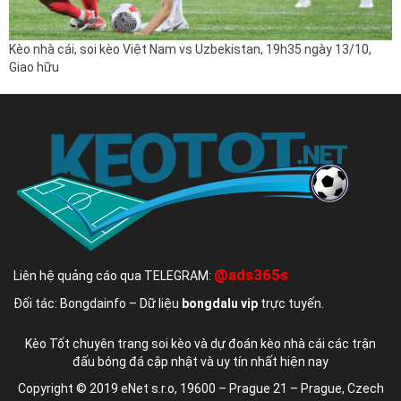
Kèo nhà cái, soi kèo Việt Nam vs Uzbekistan, 19h35 ngày 13/10,
Giao hữu
@ads365s
Liên hệ quảng cáo qua TELEGRAM:
Đối tác: Bongdainfo – Dữ liệu
bongdalu vip
trực tuyến.
Kèo Tốt chuyên trang soi kèo và dự đoán kèo nhà cái các trận
đấu bóng đá cập nhật và uy tín nhất hiện nay
Copyright © 2019 eNet s.r.o, 19600 – Prague 21 – Prague, Czech