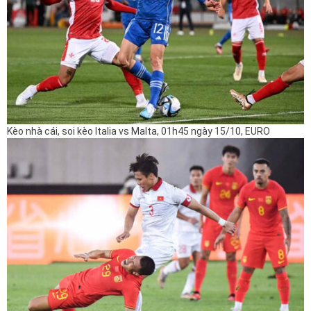
Kèo nhà cái, soi kèo Italia vs Malta, 01h45 ngày 15/10, EURO