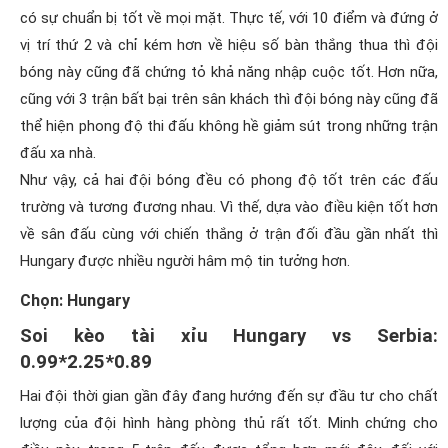
có sự chuẩn bị tốt về mọi mặt. Thực tế, với 10 điểm và đứng ở
vị trí thứ 2 và chỉ kém hơn về hiệu số bàn thắng thua thì đội
bóng này cũng đã chứng tỏ khả năng nhập cuộc tốt. Hơn nữa,
cũng với 3 trận bất bại trên sân khách thì đội bóng này cũng đã
thể hiện phong độ thi đấu không hề giảm sút trong những trận
đấu xa nhà.
Như vậy, cả hai đội bóng đều có phong độ tốt trên các đấu
trường và tương đương nhau. Vì thế, dựa vào điều kiện tốt hơn
về sân đấu cùng với chiến thắng ở trận đối đầu gần nhất thì
Hungary được nhiều người hâm mộ tin tưởng hơn.
Chọn: Hungary
Soi kèo tài xỉu Hungary vs Serbia:
0.99*2.25*0.89
Hai đội thời gian gần đây đang hướng đến sự đầu tư cho chất
lượng của đội hình hàng phòng thủ rất tốt. Minh chứng cho