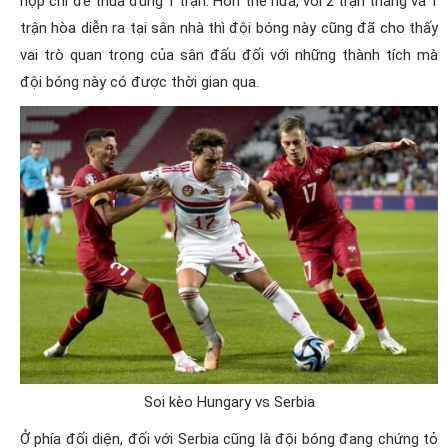
hợp chỉ để thua đúng 1 trận. Hơn thế nữa, với 2 trận thắng và 1
trận hòa diễn ra tại sân nhà thì đội bóng này cũng đã cho thấy
vai trò quan trọng của sân đấu đối với những thành tích mà
đội bóng này có được thời gian qua.
Soi kèo Hungary vs Serbia
Ở phía đối diện, đối với Serbia cũng là đội bóng đang chứng tỏ