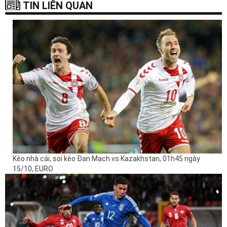
TIN LIÊN QUAN
Kèo nhà cái, soi kèo Đan Mạch vs Kazakhstan, 01h45 ngày
15/10, EURO