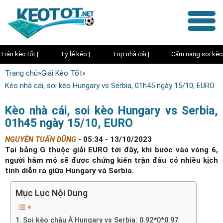
Trận kèo tốt |
Tỷ lệ kèo |
Top nhà cái |
Cẩm nang soi kèo
Trang chủ
»
Giải Kèo Tốt
»
Kèo nhà cái, soi kèo Hungary vs Serbia, 01h45 ngày 15/10, EURO
Kèo nhà cái, soi kèo Hungary vs Serbia,
01h45 ngày 15/10, EURO
NGUYỄN TUẤN DŨNG
-
05:34 - 13/10/2023
Tại bảng G thuộc giải EURO tới đây, khi bước vào vòng 6,
người hâm mộ sẽ được chứng kiến trận đấu có nhiều kịch
tính diễn ra giữa Hungary và Serbia.
Mục Lục Nội Dung
Soi kèo châu Á Hungary vs Serbia: 0.92*0*0.97