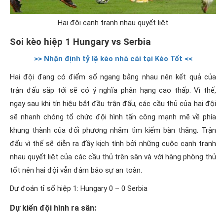
Hai đội cạnh tranh nhau quyết liệt
Soi kèo hiệp 1 Hungary vs Serbia
>> Nhận định tỷ lệ kèo nhà cái tại Kèo Tốt <<
Hai đội đang có điểm số ngang bằng nhau nên kết quả của
trận đấu sắp tới sẽ có ý nghĩa phân hạng cao thấp. Vì thế,
ngay sau khi tín hiệu bắt đầu trận đấu, các cầu thủ của hai đội
sẽ nhanh chóng tổ chức đội hình tấn công mạnh mẽ về phía
khung thành của đối phương nhằm tìm kiếm bàn thắng. Trận
đấu vì thế sẽ diễn ra đầy kịch tính bởi những cuộc cạnh tranh
nhau quyết liệt của các cầu thủ trên sân và với hàng phòng thủ
tốt nên hai đội vẫn đảm bảo sự an toàn.
Dự đoán tỉ số hiệp 1: Hungary 0 – 0 Serbia
Dự kiến đội hình ra sân: