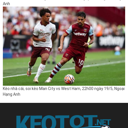
Anh
Kèo nhà cái, soi kèo Man City vs West Ham, 22h00 ngày 19/5, Ngoại
Hạng Anh