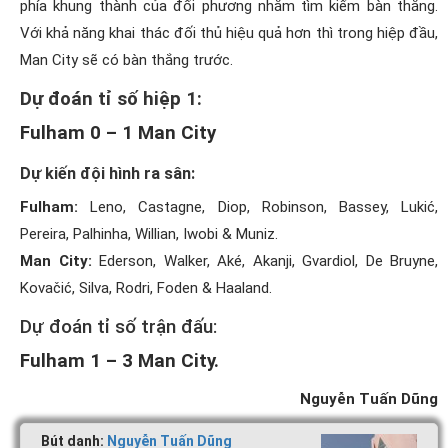
phía khung thành của đối phương nhằm tìm kiếm bàn thắng.
Với khả năng khai thác đối thủ hiệu quả hơn thì trong hiệp đầu,
Man City sẽ có bàn thắng trước.
Dự đoán tỉ số hiệp 1:
Fulham 0 – 1 Man City
Dự kiến đội hình ra sân:
Fulham:
Leno, Castagne, Diop, Robinson, Bassey, Lukić,
Pereira, Palhinha, Willian, Iwobi & Muniz.
Man City:
Ederson, Walker, Aké, Akanji, Gvardiol, De Bruyne,
Kovačić, Silva, Rodri, Foden & Haaland.
Dự đoán tỉ số trận đấu:
Fulham 1 – 3 Man City.
Nguyễn Tuấn Dũng
Bút danh:
Nguyễn Tuấn Dũng