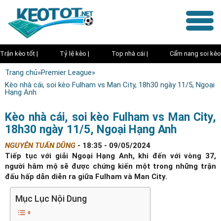
Trận kèo tốt |
Tỷ lệ kèo |
Top nhà cái |
Cẩm nang soi kèo
Trang chủ
»
Premier League
»
Kèo nhà cái, soi kèo Fulham vs Man City, 18h30 ngày 11/5, Ngoại
Hạng Anh
Kèo nhà cái, soi kèo Fulham vs Man City,
18h30 ngày 11/5, Ngoại Hạng Anh
NGUYỄN TUẤN DŨNG
-
18:35 - 09/05/2024
Tiếp tục với giải Ngoại Hạng Anh, khi đến với vòng 37,
người hâm mộ sẽ được chứng kiến một trong những trận
đấu hấp dẫn diễn ra giữa Fulham và Man City.
Mục Lục Nội Dung