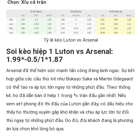
Chọn: Xỉu cả trận
Tỷ lệ kèo Luton vs Arsenal
Soi kèo hiệp 1 Luton vs Arsenal:
1.99*-0.5/1*1.87
Arsenal đã thể hiện sức mạnh tấn công đáng kinh ngạc. Sự kết
hợp giữa các cầu thủ trẻ như Bukayo Saka và Martin Odegaard
có thể tạo ra áp lực lớn ngay từ những phút đầu. Theo thống
kê, họ đã dẫn bàn ở hiệp 1 trong ⅘ trận đấu gần nhất. Nếu
xem xét phong độ thi đấu của Luton gần đây, có dấu hiệu cho
thấy họ thường xuyên gặp khó khăn và chịu áp lực lớn từ đối
thủ ngay từ những phút đầu. Do đó, đội khách đang là phương
án lựa chọn khó lòng bỏ qua.