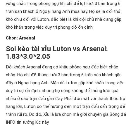
vững chắc trong phòng ngự khi chỉ để lọt lưới 3 bàn trong 6
trận sân khách ở Ngoại hạng Anh mùa này. Họ sẽ là đối thủ
khó chịu đối với Luton, đặc biệt là khi đội chủ nhà đang gặp
khó khăn trong việc duy trì phong độ ổn định.
Chọn: Arsenal
Soi kèo tài xỉu Luton vs Arsenal:
1.83*3.0*2.05
Đội khách Arsenal đang có khâu phòng ngự đặc biệt chắc
chắn. Họ chỉ để thủng lưới 3 bàn trong 6 trận sân khách gần
đây ở Ngoại hạng Anh. Mặc dù Luton gặp khó khăn trong việc
duy trì sự ổn định, nhưng họ cũng không để thủng lưới quá
nhiều ở các trận đấu gần đây. Phải đối mặt với thách thức trụ
hạng lớn, Luton có thể hướng đến một trận đấu cẩn trọng để
tránh rủi ro. Do đó, Xỉu là lựa chọn mà giới chuyên gia Bóng đá
INFO tin tưởng lúc này.