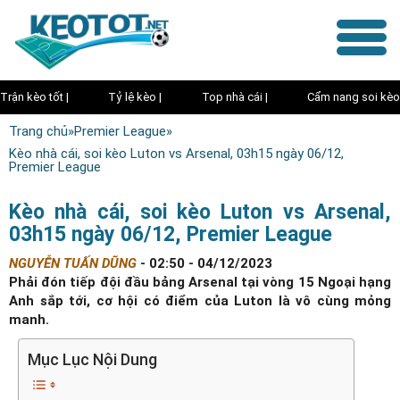
Trận kèo tốt |
Tỷ lệ kèo |
Top nhà cái |
Cẩm nang soi kèo
Trang chủ
»
Premier League
»
Kèo nhà cái, soi kèo Luton vs Arsenal, 03h15 ngày 06/12,
Premier League
Kèo nhà cái, soi kèo Luton vs Arsenal,
03h15 ngày 06/12, Premier League
NGUYỄN TUẤN DŨNG
-
02:50 - 04/12/2023
Phải đón tiếp đội đầu bảng Arsenal tại vòng 15 Ngoại hạng
Anh sắp tới, cơ hội có điểm của Luton là vô cùng mỏng
manh.
Mục Lục Nội Dung