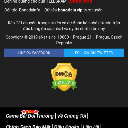
@ads365s
Liên hệ quảng cáo qua TELEGRAM:
Đối tác: Bongdainfo – Dữ liệu
bongdalu vip
trực tuyến.
Kèo Tốt chuyên trang soi kèo và dự đoán kèo nhà cái các trận
đấu bóng đá cập nhật và uy tín nhất hiện nay
Copyright © 2019 eNet s.r.o, 19600 – Prague 21 – Prague, Czech
Republic
LIKE ON FACEBOOK
FOLLOW ON TWITTER
Game Bài Đổi Thưởng
Về Chúng Tôi
Chính Sách Bảo Mật
Điều Khoản
Liên Hệ