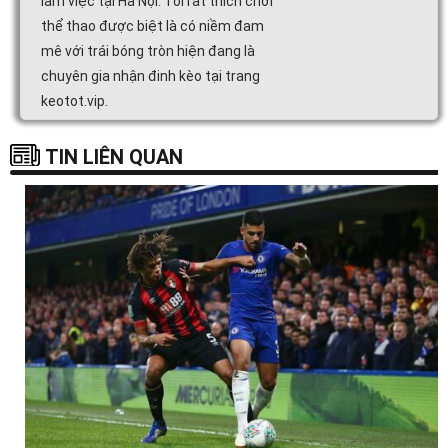
làm việc tại Hà Nội. Tôi rất thích chơi
thể thao được biệt là có niềm đam
mê với trái bóng tròn hiện đang là
chuyên gia nhận đinh kèo tại trang
keotot.vip.
TIN LIÊN QUAN