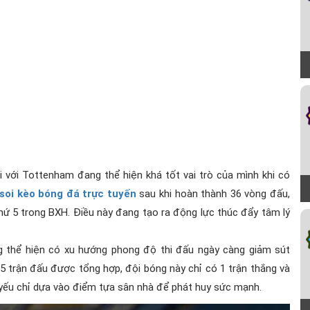
i với Tottenham đang thể hiện khá tốt vai trò của mình khi có
soi kèo bóng đá trực tuyến
sau khi hoàn thành 36 vòng đấu,
thứ 5 trong BXH. Điều này đang tạo ra động lực thúc đẩy tâm lý
g thể hiện có xu hướng phong độ thi đấu ngày càng giảm sút
5 trận đấu được tổng hợp, đội bóng này chỉ có 1 trận thắng và
hủ yếu chỉ dựa vào điểm tựa sân nhà để phát huy sức mạnh.