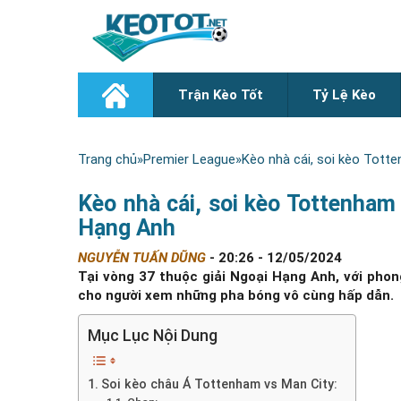
Trận Kèo Tốt
Tỷ Lệ Kèo
Trang chủ
»
Premier League
»
Kèo nhà cái, soi kèo Tott
Kèo nhà cái, soi kèo Tottenham
Hạng Anh
NGUYỄN TUẤN DŨNG
-
20:26 - 12/05/2024
Tại vòng 37 thuộc giải Ngoại Hạng Anh, với phon
cho người xem những pha bóng vô cùng hấp dẫn.
Mục Lục Nội Dung
Soi kèo châu Á Tottenham vs Man City: