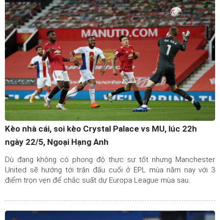
Kèo nhà cái, soi kèo Crystal Palace vs MU, lúc 22h
ngày 22/5, Ngoại Hạng Anh
Dù đang không có phong độ thực sự tốt nhưng Manchester
United sẽ hướng tới trận đấu cuối ở EPL mùa năm nay với 3
điểm trọn vẹn để chắc suất dự Europa League mùa sau.