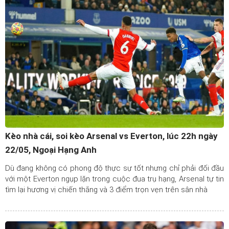
Kèo nhà cái, soi kèo Arsenal vs Everton, lúc 22h ngày
22/05, Ngoại Hạng Anh
Dù đang không có phong độ thực sự tốt nhưng chỉ phải đối đầu
với một Everton ngụp lặn trong cuộc đua trụ hạng, Arsenal tự tin
tìm lại hương vị chiến thắng và 3 điểm trọn vẹn trên sân nhà