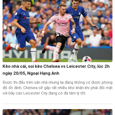
Kèo nhà cái, soi kèo Chelsea vs Leicester City, lúc 2h
ngày 20/05, Ngoại Hạng Anh
Được thi đấu trên sân nhà nhưng lại đang không có được phong
độ ổn định, Chelsea sẽ gặp rất nhiều khó khăn khi phải đối mặt
với bầy cáo Leicester City đang có đà tâm lý tốt.