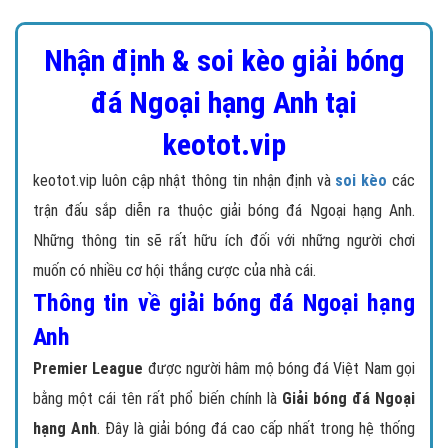
Nhận định & soi kèo giải bóng
đá Ngoại hạng Anh tại
keotot.vip
keotot.vip luôn cập nhật thông tin nhận định và
soi kèo
các
trận đấu sắp diễn ra thuộc giải bóng đá Ngoại hạng Anh.
Những thông tin sẽ rất hữu ích đối với những người chơi
muốn có nhiều cơ hội thắng cược của nhà cái.
Thông tin về giải bóng đá Ngoại hạng
Anh
Premier League
được người hâm mộ bóng đá Việt Nam gọi
bằng một cái tên rất phổ biến chính là
Giải bóng đá Ngoại
hạng Anh
. Đây là giải bóng đá cao cấp nhất trong hệ thống