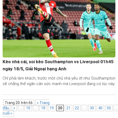
Kèo nhà cái, soi kèo Southampton vs Liverpool 01h45
ngày 18/5, Giải Ngoại hạng Anh
Chỉ phải làm khách, trước một chủ nhà yếu ớt như Southampton
sẽ chẳng thể ngăn cản sức mạnh mà Liverpool đang có lúc này.
Trang 20 trên 66
« Trang
đầu
«
...
10
...
18
19
20
21
22
...
30
40
50
...
cuối »