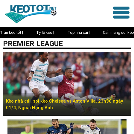
Trận kèo tốt |
Tỷ lệ kèo |
Top nhà cái |
Cẩm nang soi kèo
PREMIER LEAGUE
Kèo nhà cái, soi kèo Chelsea vs Aston Villa, 23h30 ngày
01/4, Ngoại Hạng Anh