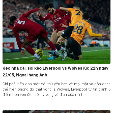
Kèo nhà cái, soi kèo Liverpool vs Wolves lúc 22h ngày
22/05, Ngoại hạng Anh
Chỉ phải tiếp đón một đối thủ yếu hơn về mọi mặt và còn đang
thể hiện phong độ thất vọng là Wolves, Liverpool tự tin giành 3
điểm trọn vẹn để nuôi hy vọng vô địch của mình.