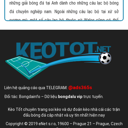
những giải bóng đá tại Anh dành cho những câu lạc bộ bóng
đá chuyên nghiệp nam. Ngoài những câu lạc bộ tại xứ sở
sương mù, một số câu lạc bộ thuộc xứ Wales cũng có thể
tham gia tranh tài tại giải đấu này.
Hiện nay, có tất cả 20 câu lạc bộ cùng tham gia tranh tài tại
Premier League. Mỗi một đội bóng sẽ cần phải thi đấu tất cả
38 trận theo thể thức sân nhà và sân khách. Tổng cộng mỗi
mùa giải sẽ có tất cả 380 vòng đấu.
Theo số liệu thống kê chung,
Premier League
chính là giải
đấu có số lượng khán giả theo dõi nhiều nhất trong tất cả
@ads365s
Liên hệ quảng cáo qua TELEGRAM:
những giải đấu thuộc hệ thống thi đấu quốc gia. Giải Ngoại
Đối tác: Bongdainfo – Dữ liệu
bongdalu vip
trực tuyến.
hạng Anh hiện đang được phát sóng trên 212 vùng lãnh thổ
khác nhau trên khắp thế giới với khoảng 643 triệu gia đình
Kèo Tốt chuyên trang soi kèo và dự đoán kèo nhà cái các trận
cùng với hơn 4.7 tỉ khán giả theo dõi các trận đấu thông qua
đấu bóng đá cập nhật và uy tín nhất hiện nay
truyền hình.
Copyright © 2019 eNet s.r.o, 19600 – Prague 21 – Prague, Czech