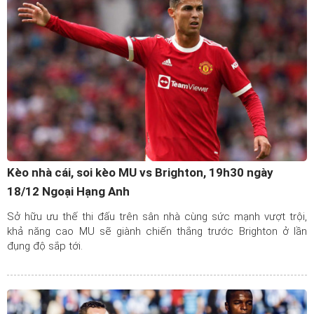
Kèo nhà cái, soi kèo MU vs Brighton, 19h30 ngày
18/12 Ngoại Hạng Anh
Sở hữu ưu thế thi đấu trên sân nhà cùng sức mạnh vượt trội,
khả năng cao MU sẽ giành chiến thắng trước Brighton ở lần
đụng độ sắp tới.