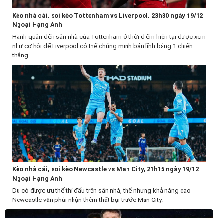
Kèo nhà cái, soi kèo Tottenham vs Liverpool, 23h30 ngày 19/12
Ngoại Hạng Anh
Hành quân đến sân nhà của Tottenham ở thời điểm hiện tại được xem
như cơ hội để Liverpool có thể chứng minh bản lĩnh bằng 1 chiến
thắng.
Kèo nhà cái, soi kèo Newcastle vs Man City, 21h15 ngày 19/12
Ngoại Hạng Anh
Dù có được ưu thế thi đấu trên sân nhà, thế nhưng khả năng cao
Newcastle vẫn phải nhận thêm thất bại trước Man City.