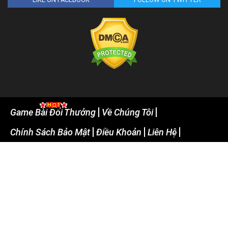
fan hâm mộ đông đảo nhất trên thế giới, đặc biệt đây còn là
một sân chơi dành cho những người đang tìm kiếm cơ hội
thắng những giải thưởng hấp dẫn khi cá cược bóng đá trực
tuyến tại các nhà cái uy tín.
Nhận định và soi kèo giải bóng đá
Ngoại hạng Anh tại keotot.vip
Khi theo dõi chuyên mục nhận định và
soi kèo giải bóng đá
Game Bài Đổi Thưởng
Về Chúng Tôi
Ngoại hạng Anh
tại
Kèo Tốt
người chơi sẽ có thể nắm bắt
được những thông tin sau đây:
Chính Sách Bảo Mật
Điều Khoản
Liên Hệ
Cập nhật thông tin nhanh nhất, chi tiết nhất về
kèo
bóng đá Ngoại hạng Anh
. Những thông tin quan trọng
và chi tiết của từng câu lạc bộ tham dự trong suốt thời
gian giải đấu diễn ra.
Thông tin chi tiết nhất về từng câu lạc bộ như: chiến
lược của huấn luyện viên, đội hình tham gia thi đấu,
phong độ thi đấu của cả đội cũng như của từng cầu
thủ… Dựa vào những thông tin này, người chơi có thể dự