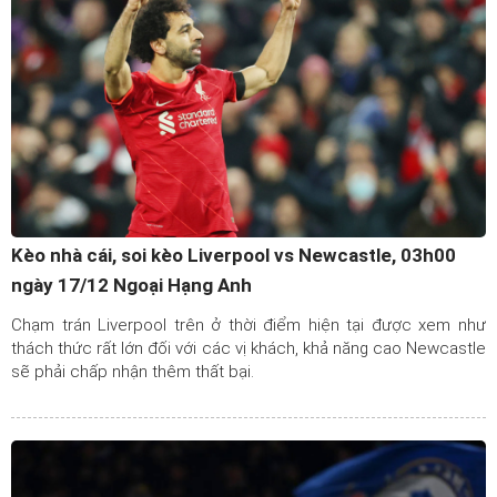
Kèo nhà cái, soi kèo Liverpool vs Newcastle, 03h00
ngày 17/12 Ngoại Hạng Anh
Chạm trán Liverpool trên ở thời điểm hiện tại được xem như
thách thức rất lớn đối với các vị khách, khả năng cao Newcastle
sẽ phải chấp nhận thêm thất bại.