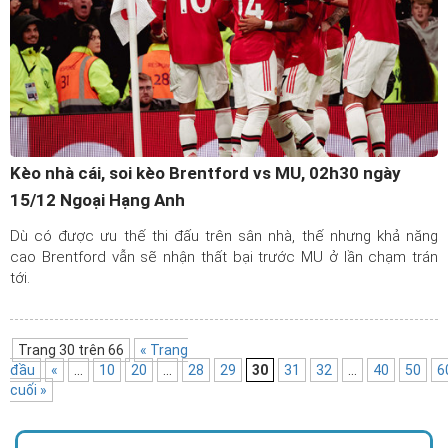
Kèo nhà cái, soi kèo Brentford vs MU, 02h30 ngày
15/12 Ngoại Hạng Anh
Dù có được ưu thế thi đấu trên sân nhà, thế nhưng khả năng
cao Brentford vẫn sẽ nhận thất bại trước MU ở lần chạm trán
tới.
Trang 30 trên 66
« Trang
đầu
«
...
10
20
...
28
29
30
31
32
...
40
50
6
cuối »