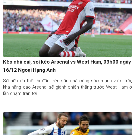
Kèo nhà cái, soi kèo Arsenal vs West Ham, 03h00 ngày
16/12 Ngoại Hạng Anh
Sở hữu ưu thế thi đấu trên sân nhà cùng sức mạnh vượt trội,
khả năng cao Arsenal sẽ giành chiến thắng trước West Ham ở
lần chạm trán tới.