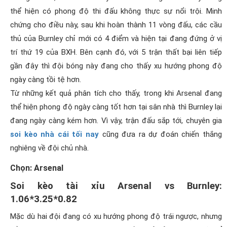
thể hiện có phong độ thi đấu không thực sự nổi trội. Minh
chứng cho điều này, sau khi hoàn thành 11 vòng đấu, các cầu
thủ của Burnley chỉ mới có 4 điểm và hiện tại đang đứng ở vị
trí thứ 19 của BXH. Bên cạnh đó, với 5 trận thất bại liên tiếp
gần đây thì đội bóng này đang cho thấy xu hướng phong độ
ngày càng tồi tệ hơn.
Từ những kết quả phân tích cho thấy, trong khi Arsenal đang
thể hiện phong độ ngày càng tốt hơn tại sân nhà thì Burnley lại
đang ngày càng kém hơn. Vì vậy, trận đấu sắp tới, chuyên gia
soi kèo nhà cái tối nay
cũng đưa ra dự đoán chiến thắng
nghiêng về đội chủ nhà.
Chọn: Arsenal
Soi kèo tài xỉu Arsenal vs Burnley:
1.06*3.25*0.82
Mặc dù hai đội đang có xu hướng phong độ trái ngược, nhưng