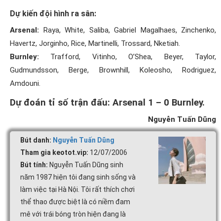
Dự kiến đội hình ra sân:
Arsenal:
Raya, White, Saliba, Gabriel Magalhaes, Zinchenko,
Havertz, Jorginho, Rice, Martinelli, Trossard, Nketiah.
Burnley:
Trafford, Vitinho, O’Shea, Beyer, Taylor,
Gudmundsson, Berge, Brownhill, Koleosho, Rodriguez,
Amdouni.
Dự đoán tỉ số trận đấu: Arsenal 1 – 0 Burnley.
Nguyễn Tuấn Dũng
Bút danh:
Nguyễn Tuấn Dũng
Tham gia keotot.vip:
12/07/2006
Bút tính:
Nguyễn Tuấn Dũng sinh
năm 1987 hiện tôi đang sinh sống và
làm việc tại Hà Nội. Tôi rất thích chơi
thể thao được biệt là có niềm đam
mê với trái bóng tròn hiện đang là