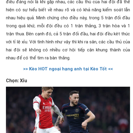
điều đáng nói là khi gặp nhau, các cầu thủ của hai đội đã thể
hiện có sự hiểu biết về nhau rõ và có khả năng kiểm soát lẫn
nhau hiệu quả. Minh chứng cho điều này, trong 5 trận đối đầu
trong quá khứ, mỗi đội đều có 1 trận thắng, 3 trận hòa và 1
trận thua. Bên cạnh đó, cả 5 trận đối đầu, hai đội đều kêt thúc
với tỉ lệ xỉu. Với tình hình như vậy thì khi ra sân, các cầu thủ của
hai đội sẽ không có nhiều cơ hội tiếp cận khung thành của
nhau để có thể tìm ra bàn thắng.
>> Kèo HOT ngoại hạng anh tại Kèo Tốt <<
Chọn: Xỉu