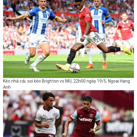
Kèo nhà cái, soi kèo Brighton vs MU, 22h00 ngày 19/5, Ngoại Hạng
Anh