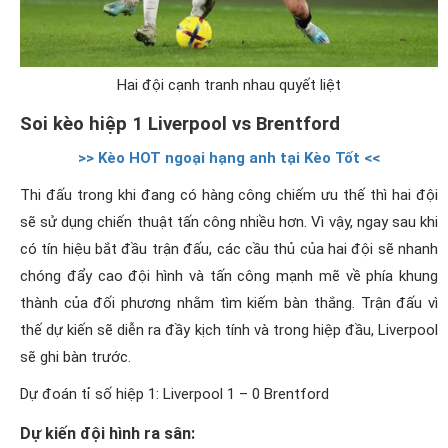
Hai đội cạnh tranh nhau quyết liệt
Soi kèo hiệp 1 Liverpool vs Brentford
>> Kèo HOT ngoại hạng anh tại Kèo Tốt <<
Thi đấu trong khi đang có hàng công chiếm ưu thế thì hai đội
sẽ sử dụng chiến thuật tấn công nhiều hơn. Vì vậy, ngay sau khi
có tín hiệu bắt đầu trận đấu, các cầu thủ của hai đội sẽ nhanh
chóng đẩy cao đội hình và tấn công mạnh mẽ về phía khung
thành của đối phương nhằm tìm kiếm bàn thắng. Trận đấu vì
thế dự kiến sẽ diễn ra đầy kịch tính và trong hiệp đầu, Liverpool
sẽ ghi bàn trước.
Dự đoán tỉ số hiệp 1: Liverpool 1 – 0 Brentford
Dự kiến đội hình ra sân: