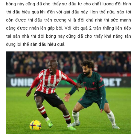
bóng này cũng đã cho thấy sự đầu tư cho chất lượng đội hình
thi đấu hiệu quả khi đến với giải đấu này. Hơn thế nữa, sắp tới
còn được thi đấu trên cương vị là đội chủ nhà thì sức mạnh
càng được nhân lên gấp bội. Với kết quả 2 trận thắng liên tiếp
tại sân nhà thì đội bóng này cũng đã cho thấy khả năng tận
dụng lợi thế sân đấu hiệu quả.