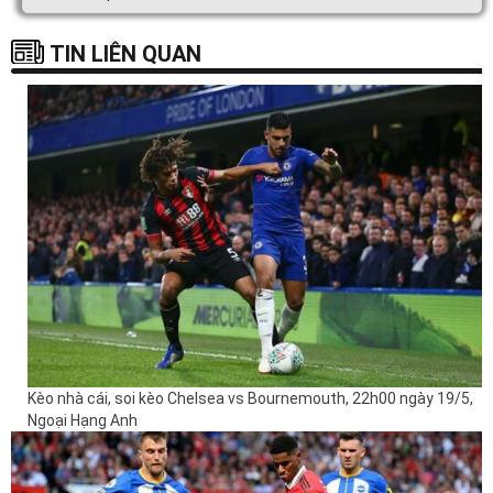
TIN LIÊN QUAN
Kèo nhà cái, soi kèo Chelsea vs Bournemouth, 22h00 ngày 19/5,
Ngoại Hạng Anh