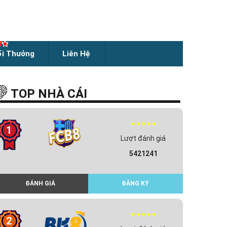
ổi Thưởng
Liên Hệ
TOP NHÀ CÁI
1
Lượt đánh giá
5421241
ĐÁNH GIÁ
ĐĂNG KÝ
2