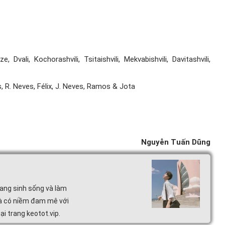
 Dvali, Kochorashvili, Tsitaishvili, Mekvabishvili, Davitashvili,
s, R. Neves, Félix, J. Neves, Ramos & Jota
Nguyễn Tuấn Dũng
ang sinh sống và làm
 là có niềm đam mê với
ại trang keotot.vip.