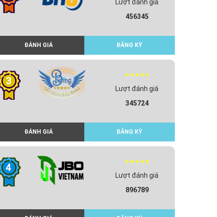
Lượt đánh giá
456345
ĐÁNH GIÁ
ĐĂNG KÝ
3
Lượt đánh giá
345724
ĐÁNH GIÁ
ĐĂNG KÝ
4
Lượt đánh giá
896789