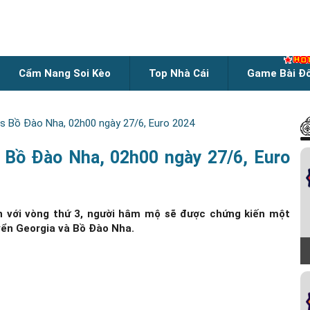
Cẩm Nang Soi Kèo
Top Nhà Cái
Game Bài Đ
 vs Bồ Đào Nha, 02h00 ngày 27/6, Euro 2024
s Bồ Đào Nha, 02h00 ngày 27/6, Euro
đến với vòng thứ 3, người hâm mộ sẽ được chứng kiến một
yển Georgia và Bồ Đào Nha.