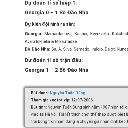
Dự đoán tỉ số hiệp 1:
Georgia 0 – 1 Bồ Đào Nha
Dự kiến đội hình ra sân:
Georgia:
Mamardashvili, Kashia, Kverkvelia, Kakabadze,
Kvaratskhelia & Mikautadze.
Bồ Đào Nha:
Sa, A. Silva, Semedo, Inácio, Dalot, Nune
Dự đoán tỉ số trận đấu:
Georgia 1 – 2 Bồ Đào Nha
Bút danh:
Nguyễn Tuấn Dũng
Tham gia keotot.vip:
12/07/2006
Bút tính:
Nguyễn Tuấn Dũng sinh năm 1987 hiện tôi đ
việc tại Hà Nội. Tôi rất thích chơi thể thao được biệt
trái bóng tròn hiện đang là chuyên gia nhận đinh kèo t