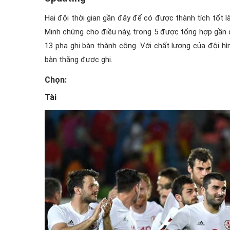
Hai đội thời gian gần đây để có được thành tích tốt 
Minh chứng cho điều này, trong 5 được tổng hợp gần 
13 pha ghi bàn thành công. Với chất lượng của đội hìn
bàn thắng được ghi.
Chọn:
Tài