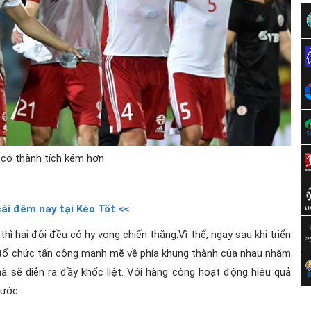
 có thành tích kém hơn
cái đêm nay tại Kèo Tốt <<
hì hai đội đều có hy vọng chiến thắng.Vì thế, ngay sau khi triển
ng tổ chức tấn công mạnh mẽ về phía khung thành của nhau nhằm
à sẽ diễn ra đầy khốc liệt. Với hàng công hoạt động hiệu quả
rước.