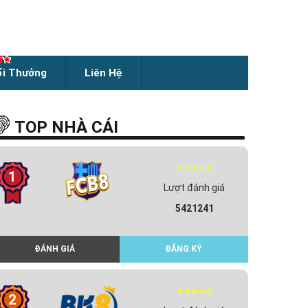
ổi Thưởng
Liên Hệ
TOP NHÀ CÁI
1
Lượt đánh giá
5421241
ĐÁNH GIÁ
ĐĂNG KÝ
2