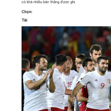
có khá nhiều bàn thắng được ghi.
Chọn:
Tài