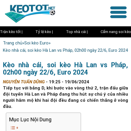
Trận kèo tốt |
Tỷ lệ kèo |
Top nhà cái |
Cẩm nang soi kèo
Trang chủ
»
Soi kèo Euro
»
Kèo nhà cái, soi kèo Hà Lan vs Pháp, 02h00 ngày 22/6, Euro 2024
Kèo nhà cái, soi kèo Hà Lan vs Pháp,
02h00 ngày 22/6, Euro 2024
NGUYỄN TUẤN DŨNG
-
19:25 - 19/06/2024
Tiếp tục với bảng D, khi bước vào vòng thứ 2, trận đấu giữa
đội tuyển Hà Lan và Pháp đang thu hút sự chú ý của nhiều
người hâm mộ khi hai đội đều đang có chiến thắng ở vòng
đầu.
Mục Lục Nội Dung