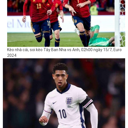
Kèo nhà cái, soi kèo Tây Ban Nha vs Anh, 02h00 ngày 15/7, Euro
2024