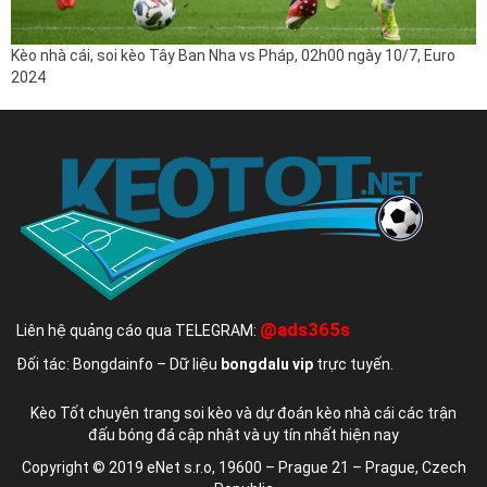
Kèo nhà cái, soi kèo Tây Ban Nha vs Pháp, 02h00 ngày 10/7, Euro
2024
@ads365s
Liên hệ quảng cáo qua TELEGRAM:
Đối tác: Bongdainfo – Dữ liệu
bongdalu vip
trực tuyến.
Kèo Tốt chuyên trang soi kèo và dự đoán kèo nhà cái các trận
đấu bóng đá cập nhật và uy tín nhất hiện nay
Copyright © 2019 eNet s.r.o, 19600 – Prague 21 – Prague, Czech