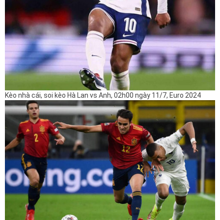
Kèo nhà cái, soi kèo Hà Lan vs Anh, 02h00 ngày 11/7, Euro 2024