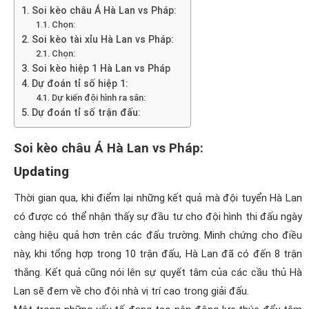
Soi kèo châu Á Hà Lan vs Pháp:
Chọn:
Soi kèo tài xỉu Hà Lan vs Pháp:
Chọn:
Soi kèo hiệp 1 Hà Lan vs Pháp
Dự đoán tỉ số hiệp 1:
Dự kiến đội hình ra sân:
Dự đoán tỉ số trận đấu:
Soi kèo châu Á Hà Lan vs Pháp:
Updating
Thời gian qua, khi điểm lại những kết quả mà đội tuyển Hà Lan
có được có thể nhận thấy sự đầu tư cho đội hình thi đấu ngày
càng hiệu quả hơn trên các đấu trường. Minh chứng cho điều
này, khi tổng hợp trong 10 trận đấu, Hà Lan đã có đến 8 trận
thắng. Kết quả cũng nói lên sự quyết tâm của các cầu thủ Hà
Lan sẽ đem về cho đội nhà vị trí cao trong giải đấu.