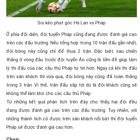
Soi kèo phạt góc Hà Lan vs Pháp
Ở phía đối diện, đội tuyển Pháp cũng đang được đánh giá cao
trên các đấu trường. Nếu tổng hợp trong 10 trận đấu gần nhất,
đội bóng này cũng chỉ để thua 2 trận. Đặc biệt, sau chiến
thắng ở vòng đầu trước đội tuyển Áo cũng là tiền đề giúp tâm
lý thi đấu của các cầu thủ Pháp tự tin hơn. Ngay cả khi thi đấu
trên sân khách thì vừa qua, đội bóng này cũng đã toàn thắng
trong 3 trận. Vì thế, trận đấu sắp tới dù là đội khách cũng sẽ
không thể làm khó cho các cầu thủ Pháp.
Từ những kết quả phân tích trên đây cho thấy, hai đội đều
đang được đánh giá cao trên các đấu trường. Tuy nhiên, với
những thành tích có được trên sân khách nổi bật thì đội tuyển
Pháp sẽ được đánh giá cao hơn.
Chọn: