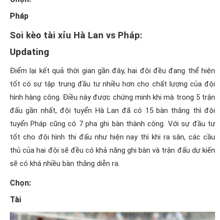
Pháp
Soi kèo tài xỉu Hà Lan vs Pháp:
Updating
Điểm lại kết quả thời gian gần đây, hai đội đều đang thể hiện
tốt có sự tập trung đầu tư nhiều hơn cho chất lượng của đội
hình hàng công. Điều này được chứng minh khi mà trong 5 trận
đấu gần nhất, đội tuyển Hà Lan đã có 15 bàn thắng thì đội
tuyển Pháp cũng có 7 pha ghi bàn thành công. Với sự đầu tư
tốt cho đội hình thi đấu như hiện nay thì khi ra sân, các cầu
thủ của hai đội sẽ đều có khả năng ghi bàn và trận đấu dự kiến
sẽ có khá nhiều bàn thắng diễn ra.
Chọn:
Tài