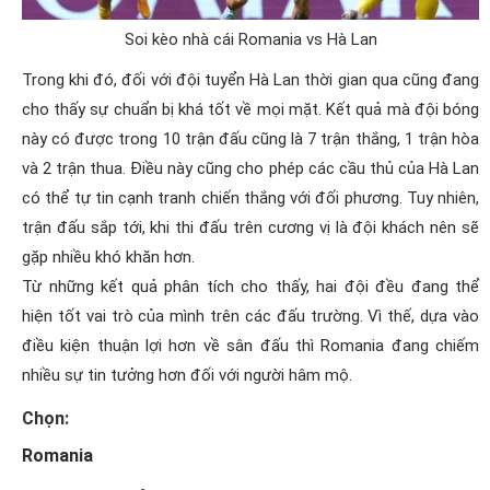
Soi kèo nhà cái Romania vs Hà Lan
Trong khi đó, đối với đội tuyển Hà Lan thời gian qua cũng đang
cho thấy sự chuẩn bị khá tốt về mọi mặt. Kết quả mà đội bóng
này có được trong 10 trận đấu cũng là 7 trận thắng, 1 trận hòa
và 2 trận thua. Điều này cũng cho phép các cầu thủ của Hà Lan
có thể tự tin cạnh tranh chiến thắng với đối phương. Tuy nhiên,
trận đấu sắp tới, khi thi đấu trên cương vị là đội khách nên sẽ
gặp nhiều khó khăn hơn.
Từ những kết quả phân tích cho thấy, hai đội đều đang thể
hiện tốt vai trò của mình trên các đấu trường. Vì thế, dựa vào
điều kiện thuận lợi hơn về sân đấu thì Romania đang chiếm
nhiều sự tin tưởng hơn đối với người hâm mộ.
Chọn:
Romania