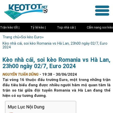
Trận kèo tốt |
Tỷ lệ kèo |
Top nhà cái |
Cẩm nang soi kèo
Trang chủ
»
Soi kèo Euro
»
Kèo nhà cái, soi kèo Romania vs Hà Lan, 23h00 ngày 02/7, Euro
2024
Kèo nhà cái, soi kèo Romania vs Hà Lan,
23h00 ngày 02/7, Euro 2024
NGUYỄN TUẤN DŨNG
-
19:38 - 30/06/2024
Tại vòng 16 thuộc đấu trường Euro, một trong những trận
đấu tiêu biểu đang được nhiều người hâm mộ quan tâm là
trận so tài giữa đội tuyển Romania và Hà Lan đang thể
hiện có sự tương đương.
Mục Lục Nội Dung