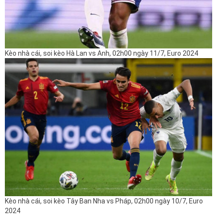
Kèo nhà cái, soi kèo Hà Lan vs Anh, 02h00 ngày 11/7, Euro 2024
Kèo nhà cái, soi kèo Tây Ban Nha vs Pháp, 02h00 ngày 10/7, Euro
2024