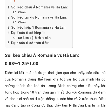
Soi kèo châu Á Romania vs Hà Lan:
Chọn:
Soi kèo tài xỉu Romania vs Hà Lan:
Chọn:
Soi kèo hiệp 1 Romania vs Hà Lan
Dự đoán tỉ số hiệp 1:
Dự kiến đội hình ra sân:
Dự đoán tỉ số trận đấu:
Soi kèo châu Á Romania vs Hà Lan:
0.88*-1.25*1.00
Điểm lại kết quả có được thời gian qua cho thấy, các cầu thủ
của Romania đang thể hiện khá tốt vai trò của mình khi có
những thành tích khá ấn tượng. Minh chứng cho điều này, khi
tổng hợp trong 10 trận đấu gần nhất, đối với Romania đã đem
về cho đội nhà có 4 trận thắng, 4 trận hòa và 2 trận thua. Điều
này đang tạo ra động lực thúc đẩy tâm lý thi đấu khá tự tin khi