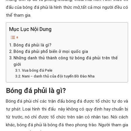
đấu của bóng đá phủi là hình thức mở,tất cả mọi người đều có
thể tham gia.
Mục Lục Nội Dung
Bóng đá phủi là gì?
Bóng đá phủi phổ biến ở mọi quốc gia
Những danh thủ thành công từ bóng đá phủi trên thế
giới
Vua bóng đá Pele
Nani – danh thủ của đội tuyển Bồ Đào Nha
Bóng đá phủi là gì?
Bóng đá phủi chỉ các trận đấu bóng đá được tổ chức tự do và
tự phát. Loại hình thi đấu này không có quy định hay chuẩn bị
từ trước, nó chỉ được tổ chức trên sân cỏ nhân tạo. Nói cách
khác, bóng đá phủi là bóng đá theo phong trào. Người tham gia