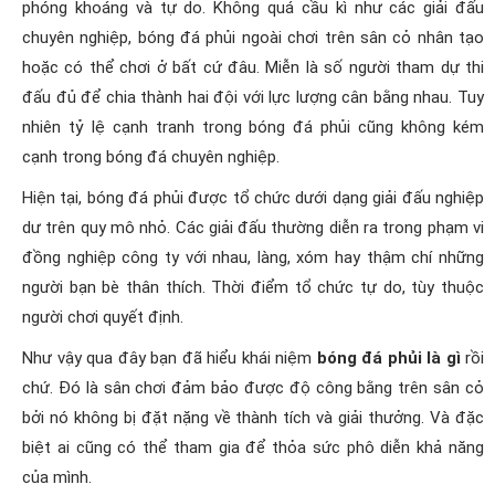
phóng khoáng và tự do. Không quá cầu kì như các giải đấu
chuyên nghiệp, bóng đá phủi ngoài chơi trên sân cỏ nhân tạo
hoặc có thể chơi ở bất cứ đâu. Miễn là số người tham dự thi
đấu đủ để chia thành hai đội với lực lượng cân bằng nhau. Tuy
nhiên tỷ lệ cạnh tranh trong bóng đá phủi cũng không kém
cạnh trong bóng đá chuyên nghiệp.
Hiện tại, bóng đá phủi được tổ chức dưới dạng giải đấu nghiệp
dư trên quy mô nhỏ. Các giải đấu thường diễn ra trong phạm vi
đồng nghiệp công ty với nhau, làng, xóm hay thậm chí những
người bạn bè thân thích. Thời điểm tổ chức tự do, tùy thuộc
người chơi quyết định.
Như vậy qua đây bạn đã hiểu khái niệm
bóng đá phủi là gì
rồi
chứ. Đó là sân chơi đảm bảo được độ công bằng trên sân cỏ
bởi nó không bị đặt nặng về thành tích và giải thưởng. Và đặc
biệt ai cũng có thể tham gia để thỏa sức phô diễn khả năng
của mình.