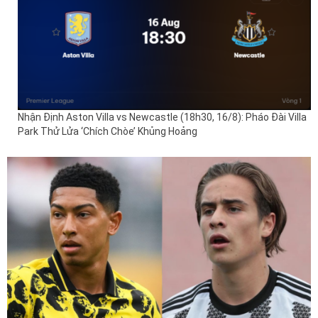
Nhận Định Aston Villa vs Newcastle (18h30, 16/8): Pháo Đài Villa
Park Thử Lửa ‘Chích Chòe’ Khủng Hoảng