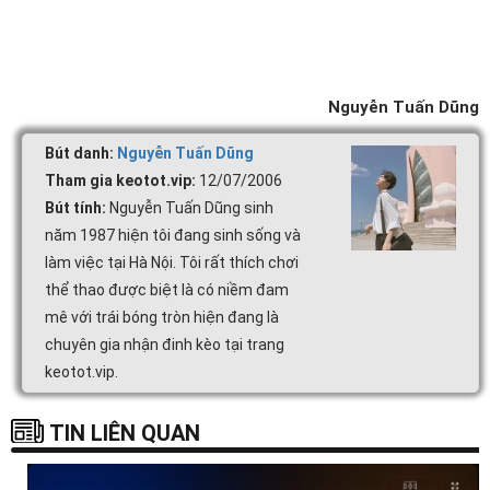
Nguyễn Tuấn Dũng
Bút danh:
Nguyễn Tuấn Dũng
Tham gia keotot.vip:
12/07/2006
Bút tính:
Nguyễn Tuấn Dũng sinh
năm 1987 hiện tôi đang sinh sống và
làm việc tại Hà Nội. Tôi rất thích chơi
thể thao được biệt là có niềm đam
mê với trái bóng tròn hiện đang là
chuyên gia nhận đinh kèo tại trang
keotot.vip.
TIN LIÊN QUAN