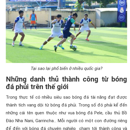
Tại sao lại phổ biến ở nhiều quốc gia?
Những danh thủ thành công từ bóng
đá phủi trên thế giới
Trong thực tế có nhiều siêu sao bóng đá tài năng đạt được
thành tích vang dội từ bóng đá phủi. Trong số đó phải kể đến
những cái tên quen thuộc như vua bóng đá Pele, cầu thủ Bồ
Đào Nha Nani, Garrincha… Mỗi người có một con đường riêng
để đến với bóng đá chuyên nghiệp chạm tới thành công và