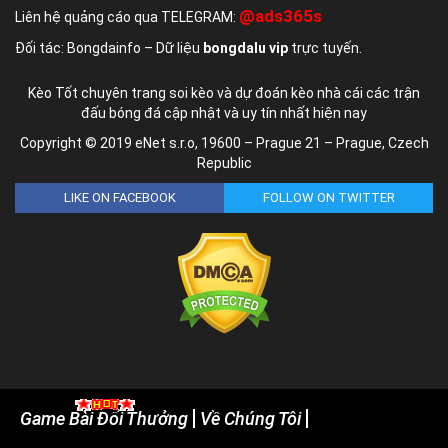
@ads365s
Liên hệ quảng cáo qua TELEGRAM:
Đối tác: Bongdainfo – Dữ liệu
bongdalu vip
trực tuyến.
Kèo Tốt chuyên trang soi kèo và dự đoán kèo nhà cái các trận
đấu bóng đá cập nhật và uy tín nhất hiện nay
Copyright © 2019 eNet s.r.o, 19600 – Prague 21 – Prague, Czech
Republic
LIKE ON FACEBOOK
FOLLOW ON TWITTER
Game Bài Đổi Thưởng
Về Chúng Tôi