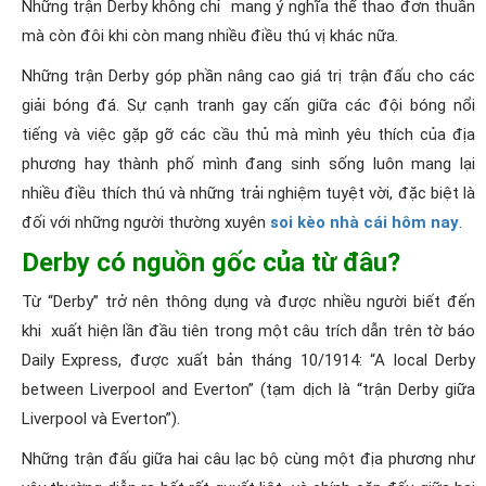
Những trận Derby không chỉ mang ý nghĩa thể thao đơn thuần
mà còn đôi khi còn mang nhiều điều thú vị khác nữa.
Những trận Derby góp phần nâng cao giá trị trận đấu cho các
giải bóng đá. Sự cạnh tranh gay cấn giữa các đội bóng nổi
tiếng và việc gặp gỡ các cầu thủ mà mình yêu thích của địa
phương hay thành phố mình đang sinh sống luôn mang lại
nhiều điều thích thú và những trải nghiệm tuyệt vời, đặc biệt là
đối với những người thường xuyên
soi kèo nhà cái hôm nay
.
Derby có nguồn gốc của từ đâu?
Từ “Derby” trở nên thông dụng và được nhiều người biết đến
khi xuất hiện lần đầu tiên trong một câu trích dẫn trên tờ báo
Daily Express, được xuất bản tháng 10/1914: “A local Derby
between Liverpool and Everton” (tạm dịch là “trận Derby giữa
Liverpool và Everton”).
Những trận đấu giữa hai câu lạc bộ cùng một địa phương như