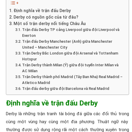
Định nghĩa về trận đấu Derby
Derby có nguồn gốc của từ đâu?
Một số trận derby nổi tiếng Châu Âu
Trận đấu Derby TP cảng Liverpool giữa đội Liverpool và
Everton
Trận đấu Derby Manchester (Anh) giữa Manchester
United – Manchester City
Trận Derby Bắc London giữa đội Arsenal và Tottenham
Hotspur
Trận Derby thành Milan (Ý) giữa đội tuyển Inter Milan và
AC Milan
Trận Derby thành phố Madrid (Tây Ban Nha) Real Madrid –
Atletico Madrid
Trận đấu derby giữa đội Barcelona và Real Madrid
Định nghĩa về trận đấu Derby
Derby là những trận tranh tài bóng đá giữa các đối thủ trong
cùng một vùng hay cùng một địa phương. Thuật ngữ này
thường được sử dụng rộng rãi một cách thường xuyên trong