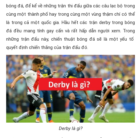
bóng đá, để kể về những trận thi đấu giữa các câu lạc bộ trong
cùng một thành phố hay trong cùng một vùng thậm chí có thể
là trong cả một quốc gia. Hầu hết các trận derby trong bóng
đá đều mang tính gay cấn và rất hấp dẫn người xem. Trong
những trận đấu này,
chiến thuật bóng đá
sẽ là một yếu tố
quyết định chiến thắng của trận đấu đó.
Derby là gì?