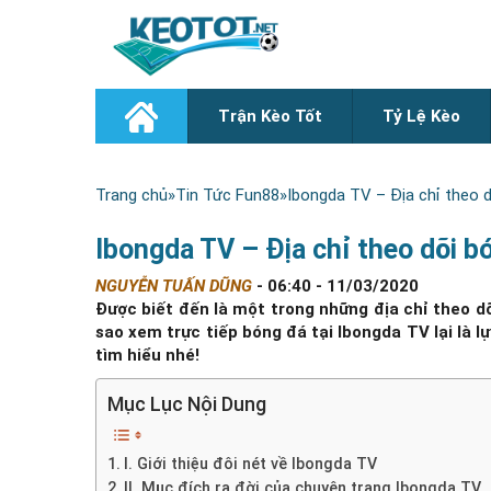
Trận Kèo Tốt
Tỷ Lệ Kèo
Trang chủ
»
Tin Tức Fun88
»
Ibongda TV – Địa chỉ theo 
Ibongda TV – Địa chỉ theo dõi b
NGUYỄN TUẤN DŨNG
-
06:40 - 11/03/2020
Được biết đến là một trong những địa chỉ theo dõ
sao xem trực tiếp bóng đá tại Ibongda TV lại là
tìm hiểu nhé!
Mục Lục Nội Dung
I. Giới thiệu đôi nét về Ibongda TV
II. Mục đích ra đời của chuyên trang Ibongda TV