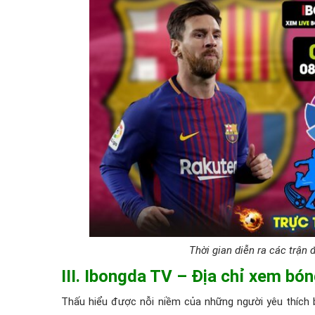
Thời gian diễn ra các trận
III. Ibongda TV – Địa chỉ xem bón
Thấu hiểu được nỗi niềm của những người yêu thích