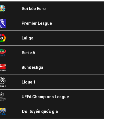
Soi kèo Euro
Premier League
Laliga
Serie A
Bundesliga
Ligue 1
UEFA Champions League
Đội tuyển quốc gia