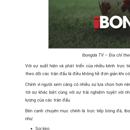
Ibongda TV – Địa chỉ the
Với sự xuất hiện và phát triển của nhiều kênh trực t
theo dõi các trận đấu là điều không hề đơn giản khi c
Chính vì người xem càng có nhiều sự lựa chọn hơn nê
tới sự khác biệt cùng với sự trải nghiệm tuyệt vời 
lượng của các trận đấu.
Bên cạnh chuyên mục chính là trực tiếp bóng đá, 
như:
Soi kèo