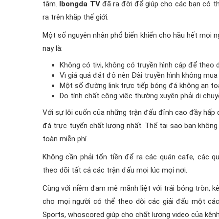
tâm.
Ibongda TV
đã ra đời để giúp cho các bạn có t
ra trên khắp thế giới.
Một số nguyên nhân phổ biến khiến cho hầu hết mọi n
nay là:
Không có tivi, không có truyền hình cáp để theo d
Vì giá quá đắt đỏ nên Đài truyền hình không mua
Một số đường link trực tiếp bóng đá không an to
Do tính chất công việc thường xuyên phải di chuy
Với sự lôi cuốn của những trận đấu đỉnh cao đầy hấp
đá trực tuyến chất lượng nhất. Thế tại sao bạn khôn
toàn miễn phí.
Không cần phải tốn tiền để ra các quán cafe, các q
theo dõi tất cả các trận đấu mọi lúc mọi nơi.
Cùng với niềm đam mê mãnh liệt với trái bóng tròn, 
cho mọi người có thể theo dõi các giải đấu một cá
Sports, whoscored giúp cho chất lượng video của kên