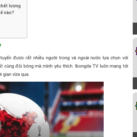
chất lượng
hế nào?
V
tuyến được rất nhiều người trong và ngoài nước lựa chọn với
ất cùng đội bóng mà mình yêu thích. Ibongda TV luôn mang tới
i gian vừa qua.