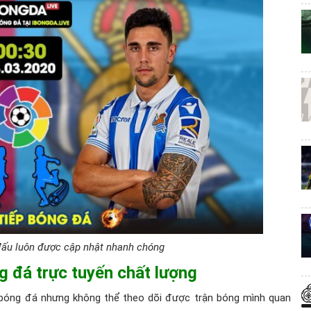
 đấu luôn được cập nhật nhanh chóng
g đá trực tuyến chất lượng
 bóng đá nhưng không thể theo dõi được trận bóng mình quan