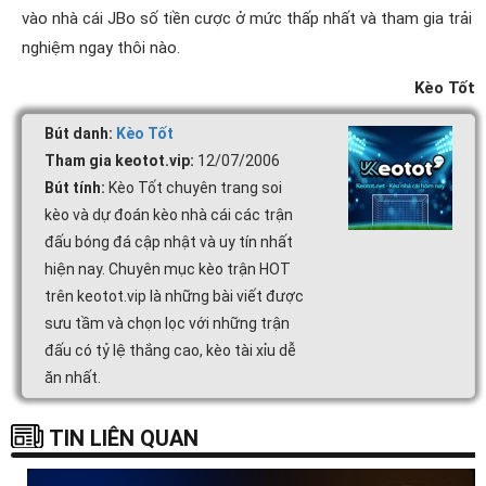
vào nhà cái JBo số tiền cược ở mức thấp nhất và tham gia trải
nghiệm ngay thôi nào.
Kèo Tốt
Bút danh:
Kèo Tốt
Tham gia keotot.vip:
12/07/2006
Bút tính:
Kèo Tốt chuyên trang soi
kèo và dự đoán kèo nhà cái các trận
đấu bóng đá cập nhật và uy tín nhất
hiện nay. Chuyên mục kèo trận HOT
trên keotot.vip là những bài viết được
sưu tầm và chọn lọc với những trận
đấu có tỷ lệ thắng cao, kèo tài xỉu dễ
ăn nhất.
TIN LIÊN QUAN