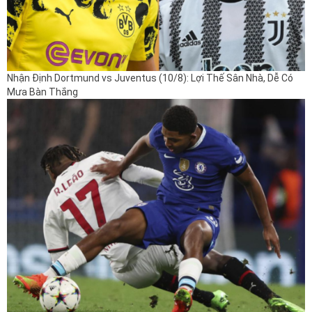
Nhận Định Dortmund vs Juventus (10/8): Lợi Thế Sân Nhà, Dễ Có
Mưa Bàn Thắng