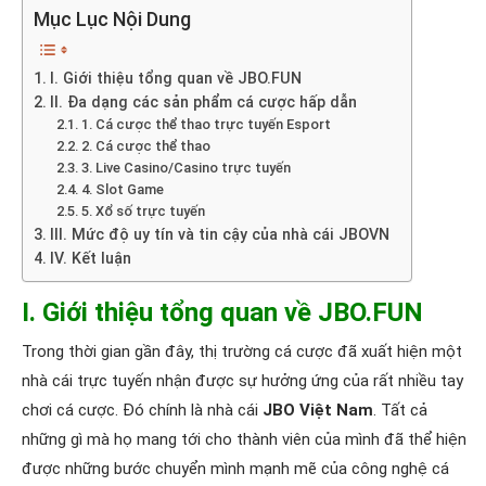
Mục Lục Nội Dung
I. Giới thiệu tổng quan về JBO.FUN
II. Đa dạng các sản phẩm cá cược hấp dẫn
1. Cá cược thể thao trực tuyến Esport
2. Cá cược thể thao
3. Live Casino/Casino trực tuyến
4. Slot Game
5. Xổ số trực tuyến
III. Mức độ uy tín và tin cậy của nhà cái JBOVN
IV. Kết luận
I. Giới thiệu tổng quan về JBO.FUN
Trong thời gian gần đây, thị trường cá cược đã xuất hiện một
nhà cái trực tuyến nhận được sự hưởng ứng của rất nhiều tay
chơi cá cược. Đó chính là nhà cái
JBO Việt Nam
. Tất cả
những gì mà họ mang tới cho thành viên của mình đã thể hiện
được những bước chuyển mình mạnh mẽ của công nghệ cá