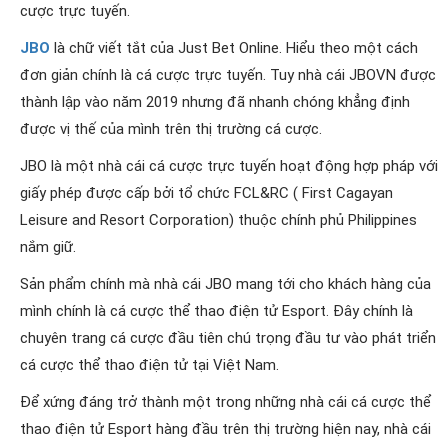
cược trực tuyến.
JBO
là chữ viết tắt của Just Bet Online. Hiểu theo một cách
đơn giản chính là cá cược trực tuyến. Tuy nhà cái JBOVN được
thành lập vào năm 2019 nhưng đã nhanh chóng khẳng định
được vị thế của mình trên thị trường cá cược.
JBO là một nhà cái cá cược trực tuyến hoạt động hợp pháp với
giấy phép được cấp bởi tổ chức FCL&RC ( First Cagayan
Leisure and Resort Corporation) thuộc chính phủ Philippines
nắm giữ.
Sản phẩm chính mà nhà cái JBO mang tới cho khách hàng của
mình chính là cá cược thể thao điện tử Esport. Đây chính là
chuyên trang cá cược đầu tiên chú trọng đầu tư vào phát triển
cá cược thể thao điện tử tại Việt Nam.
Để xứng đáng trở thành một trong những nhà cái cá cược thể
thao điện tử Esport hàng đầu trên thị trường hiện nay, nhà cái