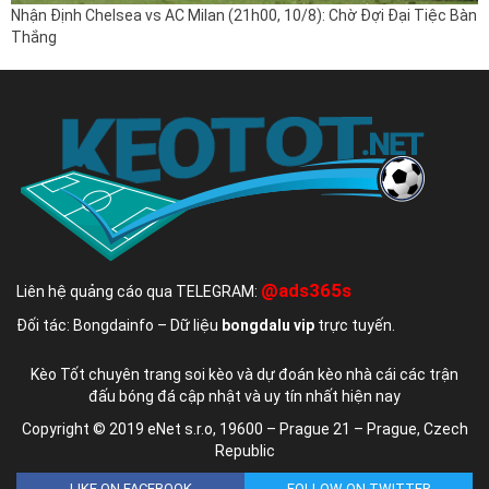
Nhận Định Chelsea vs AC Milan (21h00, 10/8): Chờ Đợi Đại Tiệc Bàn
Thắng
@ads365s
Liên hệ quảng cáo qua TELEGRAM:
Đối tác: Bongdainfo – Dữ liệu
bongdalu vip
trực tuyến.
Kèo Tốt chuyên trang soi kèo và dự đoán kèo nhà cái các trận
đấu bóng đá cập nhật và uy tín nhất hiện nay
Copyright © 2019 eNet s.r.o, 19600 – Prague 21 – Prague, Czech
Republic
LIKE ON FACEBOOK
FOLLOW ON TWITTER