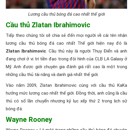
Lương cầu thủ bóng đá cao nhất thế giới
Cầu thủ Zlatan Ibrahimovic
Tiếp theo chúng tôi sẽ chia sẻ đến mọi người về cái tên nhận
lương cầu thủ bóng đá cao nhất Thế giới hiện nay đó là
Zlatan Ibrahimovic
. Cầu thủ này là người Thụy Điển và anh
đang chơi ở vị trí tiền đạo trong đội hình của CLB LA Galaxy ở
Mỹ. Anh được giới chuyên gia đánh giá rất cao là một trong
những cầu thủ tài năng và danh giá nhất thế giới.
Vào năm 2009, Zlatan Ibrahimovic cùng với cầu thủ KaKa
hưởng mức lương cao nhất thế giới. Đồng thời, anh cũng là cầu
thủ có số lần chuyển nhượng kỷ lục xếp thứ 2 trong lịch sử
bóng đá.
Wayne Rooney
Wayne Rooney – Là một trong những cầu thủ bóng đá chuyên