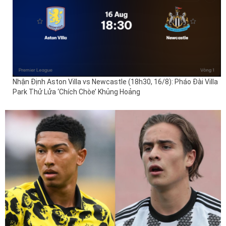
Nhận Định Aston Villa vs Newcastle (18h30, 16/8): Pháo Đài Villa
Park Thử Lửa ‘Chích Chòe’ Khủng Hoảng