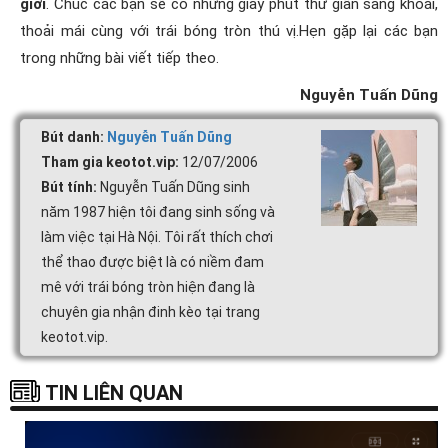
giới
. Chúc các bạn sẽ có những giây phút thư giãn sảng khoái,
thoải mái cùng với trái bóng tròn thú vị.Hẹn gặp lại các bạn
trong những bài viết tiếp theo.
Nguyễn Tuấn Dũng
Bút danh:
Nguyễn Tuấn Dũng
Tham gia keotot.vip:
12/07/2006
Bút tính:
Nguyễn Tuấn Dũng sinh
năm 1987 hiện tôi đang sinh sống và
làm việc tại Hà Nội. Tôi rất thích chơi
thể thao được biệt là có niềm đam
mê với trái bóng tròn hiện đang là
chuyên gia nhận đinh kèo tại trang
keotot.vip.
TIN LIÊN QUAN