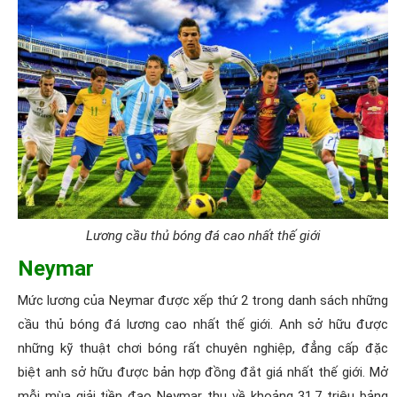
Lương cầu thủ bóng đá cao nhất thế giới
Neymar
Mức lương của Neymar được xếp thứ 2 trong danh sách những
cầu thủ bóng đá lương cao nhất thế giới. Anh sở hữu được
những kỹ thuật chơi bóng rất chuyên nghiệp, đẳng cấp đặc
biệt anh sở hữu được bản hợp đồng đắt giá nhất thế giới. Mở
mỗi mùa giải tiền đạo Neymar thu về khoảng 31.7 triệu bảng