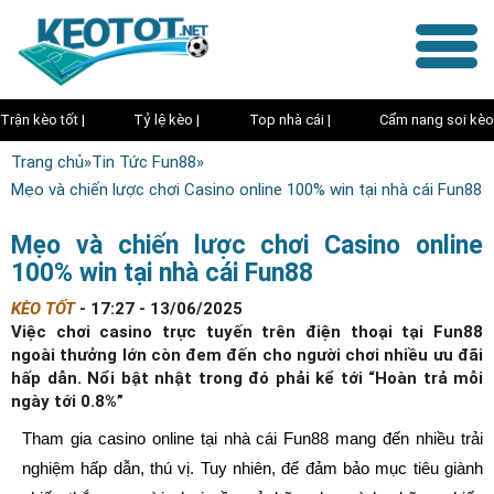
Trận kèo tốt |
Tỷ lệ kèo |
Top nhà cái |
Cẩm nang soi kèo
Trang chủ
»
Tin Tức Fun88
»
Mẹo và chiến lược chơi Casino online 100% win tại nhà cái Fun88
Mẹo và chiến lược chơi Casino online
100% win tại nhà cái Fun88
KÈO TỐT
-
17:27 - 13/06/2025
Việc chơi casino trực tuyến trên điện thoại tại Fun88
ngoài thưởng lớn còn đem đến cho người chơi nhiều ưu đãi
hấp dẫn. Nổi bật nhật trong đó phải kể tới “Hoàn trả mỗi
ngày tới 0.8%”
Tham gia casino online tại nhà cái Fun88 mang đến nhiều trải
nghiệm hấp dẫn, thú vị. Tuy nhiên, để đảm bảo mục tiêu giành