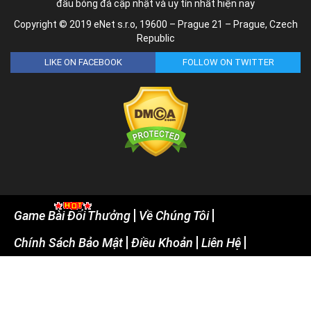
đấu bóng đá cập nhật và uy tín nhất hiện nay
Copyright © 2019 eNet s.r.o, 19600 – Prague 21 – Prague, Czech
Republic
LIKE ON FACEBOOK
FOLLOW ON TWITTER
Game Bài Đổi Thưởng
Về Chúng Tôi
Chính Sách Bảo Mật
Điều Khoản
Liên Hệ