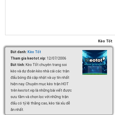
Kèo Tốt
Bút danh:
Kèo Tốt
Tham gia keotot.vip:
12/07/2006
Bút tính:
Kèo Tốt chuyên trang soi
kèo và dự đoán kèo nhà cái các trận
đấu bóng đá cập nhật và uy tín nhất
hiện nay. Chuyên mục kèo trận HOT
trên keotot.vip là những bài viết được
sưu tầm và chọn lọc với những trận
đấu có tỷ lệ thắng cao, kèo tài xỉu dễ
ăn nhất.