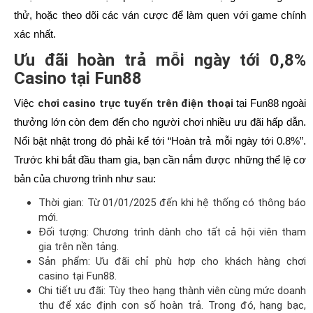
thử, hoặc theo dõi các ván cược để làm quen với game chính
xác nhất.
Ưu đãi hoàn trả mỗi ngày tới 0,8%
Casino tại Fun88
chơi casino trực tuyến trên điện thoại
Việc
tại Fun88 ngoài
thưởng lớn còn đem đến cho người chơi nhiều ưu đãi hấp dẫn.
Nổi bật nhật trong đó phải kể tới “Hoàn trả mỗi ngày tới 0.8%”.
Trước khi bắt đầu tham gia, bạn cần nắm được những thể lệ cơ
bản của chương trình như sau:
Thời gian: Từ 01/01/2025 đến khi hệ thống có thông báo
mới.
Đối tượng: Chương trình dành cho tất cả hội viên tham
gia trên nền tảng.
Sản phẩm: Ưu đãi chỉ phù hợp cho khách hàng chơi
casino tại Fun88.
Chi tiết ưu đãi: Tùy theo hạng thành viên cùng mức doanh
thu để xác định con số hoàn trả. Trong đó, hạng bạc,