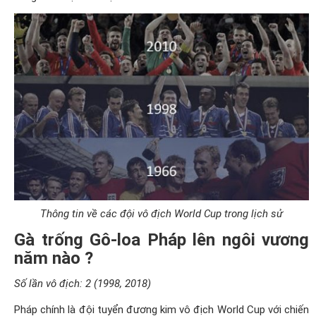
Thông tin về các đội vô địch World Cup trong lịch sử
Gà trống Gô-loa Pháp lên ngôi vương
năm nào ?
Số lần vô địch: 2 (1998, 2018)
Pháp chính là đội tuyển đương kim vô địch World Cup với chiến