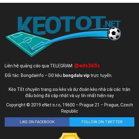
@ads365s
Liên hệ quảng cáo qua TELEGRAM:
Đối tác: Bongdainfo – Dữ liệu
bongdalu vip
trực tuyến.
Kèo Tốt chuyên trang soi kèo và dự đoán kèo nhà cái các trận
đấu bóng đá cập nhật và uy tín nhất hiện nay
Copyright © 2019 eNet s.r.o, 19600 – Prague 21 – Prague, Czech
Republic
LIKE ON FACEBOOK
FOLLOW ON TWITTER