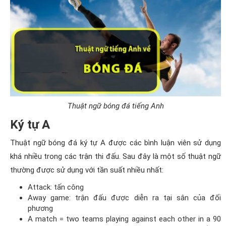
Thuật ngữ bóng đá tiếng Anh
Ký tự A
Thuật ngữ bóng đá ký tự A được các bình luận viên sử dụng
khá nhiều trong các trận thi đấu. Sau đây là một số thuật ngữ
thường được sử dụng với tần suất nhiều nhất:
Attack: tấn công
Away game: trận đấu được diễn ra tại sân của đối
phương
A match = two teams playing against each other in a 90