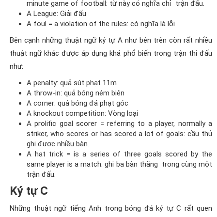
minute game of football: từ này có nghĩa chỉ trận đấu.
A League: Giải đấu
A foul = a violation of the rules: có nghĩa là lỗi
Bên cạnh những thuật ngữ ký tự A như bên trên còn rất nhiều
thuật ngữ khác được áp dụng khá phổ biến trong trận thi đấu
như:
A penalty: quả sút phạt 11m
A throw-in: quả bóng ném biên
A corner: quả bóng đá phạt góc
A knockout competition: Vòng loại
A prolific goal scorer = referring to a player, normally a
striker, who scores or has scored a lot of goals: cầu thủ
ghi được nhiều bàn.
A hat trick = is a series of three goals scored by the
same player is a match: ghi ba bàn thắng trong cùng một
trận đấu.
Ký tự C
Những thuật ngữ tiếng Anh trong bóng đá ký tự C rất quen