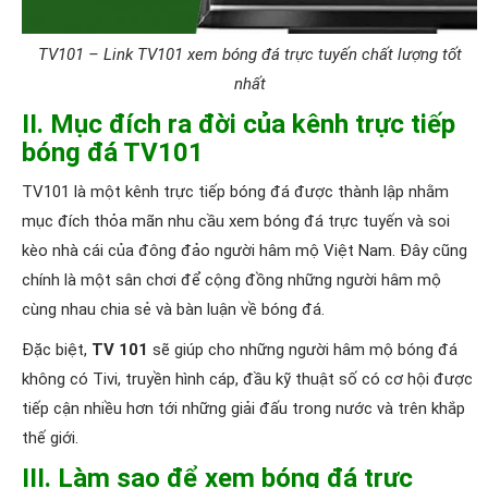
TV101 – Link TV101 xem bóng đá trực tuyến chất lượng tốt
nhất
II. Mục đích ra đời của kênh trực tiếp
bóng đá TV101
TV101 là một kênh trực tiếp bóng đá được thành lập nhằm
mục đích thỏa mãn nhu cầu xem bóng đá trực tuyến và soi
kèo nhà cái của đông đảo người hâm mộ Việt Nam. Đây cũng
chính là một sân chơi để cộng đồng những người hâm mộ
cùng nhau chia sẻ và bàn luận về bóng đá.
Đặc biệt,
TV 101
sẽ giúp cho những người hâm mộ bóng đá
không có Tivi, truyền hình cáp, đầu kỹ thuật số có cơ hội được
tiếp cận nhiều hơn tới những giải đấu trong nước và trên khắp
thế giới.
III. Làm sao để xem bóng đá trực