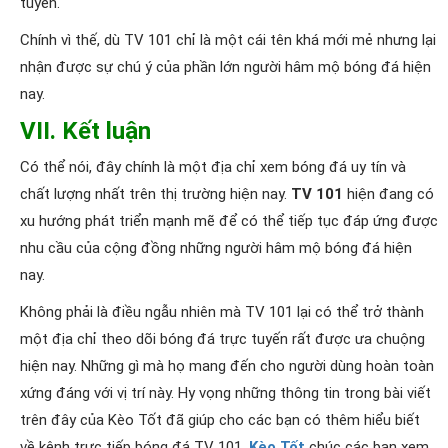
tuyến.
Chính vì thế, dù TV 101 chỉ là một cái tên khá mới mẻ nhưng lại
nhận được sự chú ý của phần lớn người hâm mộ bóng đá hiện
nay.
VII. Kết luận
Có thể nói, đây chính là một địa chỉ xem bóng đá uy tín và
chất lượng nhất trên thị trường hiện nay.
TV 101
hiện đang có
xu hướng phát triển mạnh mẽ để có thể tiếp tục đáp ứng được
nhu cầu của cộng đồng những người hâm mộ bóng đá hiện
nay.
Không phải là điều ngẫu nhiên mà TV 101 lại có thể trở thành
một địa chỉ theo dõi bóng đá trực tuyến rất được ưa chuộng
hiện nay. Những gì mà họ mang đến cho người dùng hoàn toàn
xứng đáng với vị trí này. Hy vọng những thông tin trong bài viết
trên đây của Kèo Tốt đã giúp cho các bạn có thêm hiểu biết
về kênh trực tiếp bóng đá TV 101.
Kèo Tốt
chúc các bạn xem