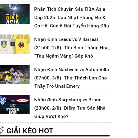
Phân Tích Chuyên Sâu FIBA Asia
Cup 2025: Cập Nhật Phong Độ &
Cơ Hội Của 6 Đội Tuyển Hàng Đầu
Nhận Định Leeds vs Villarreal
(21h00, 2/8): Tân Binh Thăng Hoa,
“Tàu Ngầm Vàng” Gặp Khó
Nhận Định Nashville vs Aston Villa
(07h00, 3/8): Thử Thách Lớn Cho
Thầy Trò Unai Emery
Nhận định Sarpsborg vs Brann
(23h00, 2/8): Điểm Tựa Sân Nhà
Giúp Vượt Khó?
GIẢI KÈO HOT