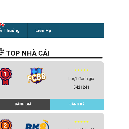
ổi Thưởng
Liên Hệ
TOP NHÀ CÁI
1
Lượt đánh giá
5421241
ĐÁNH GIÁ
ĐĂNG KÝ
2