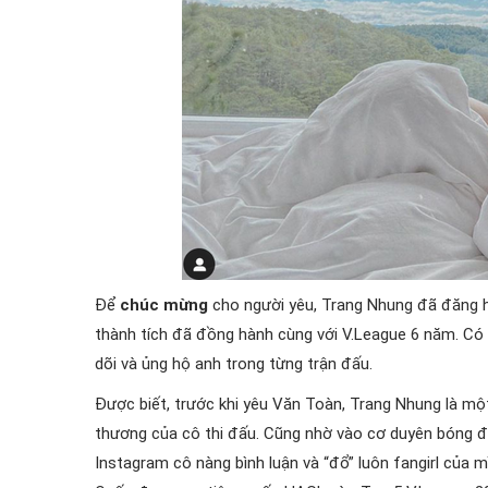
Để
chúc mừng
cho người yêu, Trang Nhung đã đăng h
thành tích đã đồng hành cùng với V.League 6 năm. Có 
dõi và ủng hộ anh trong từng trận đấu.
Được biết, trước khi yêu Văn Toàn, Trang Nhung là mộ
thương của cô thi đấu. Cũng nhờ vào cơ duyên bóng 
Instagram cô nàng bình luận và “đổ” luôn fangirl của m