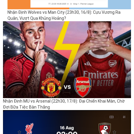
Nhận Định Wolves vs Man City (23h30, 16/8): Cựu Vương Ra
Quân, Vượt Qua Khủng Hoảng?
Nhận Định MU vs Arsenal (22h30, 17/8): Đại Chiến Khai Màn, Chờ
Đợi Bữa Tiệc Bàn Thắng