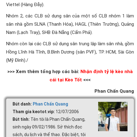
Viettel (Hàng Đẫy).
Nhóm 2, các CLB sử dụng sân của một số CLB nhóm 1 làm
sân nhà gồm SLNA (Thanh Hóa), HAGL (Thiên Trường), Quảng
Nam (Lạch Tray), SHB Đà Nẵng (Cẩm Phả).
Nhóm còn lại các CLB sử dụng sân trung lập làm sân nhà, gồm
Hồng Lĩnh Hà Tĩnh, B.Bình Dương (sân PVF), TP. HCM, Sài Gòn
(Mỹ Đình)./
>>> Xem thêm tổng hợp các bài:
Nhận định tỷ lệ kèo nhà
cái tại Kèo Tốt
<<<
Phan Chấn Quang
Bút danh:
Phan Chấn Quang
Tham gia keotot.vip:
12/07/2006
Bút tính:
Tên tôi là Phan Chấn Quang,
sinh ngày 09/02/1986. Sở thích đọc
sách, du lịch và thể thao. Đặc biệt, tôi