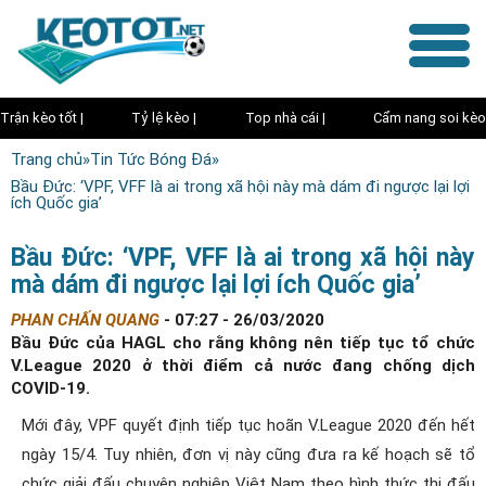
Trận kèo tốt |
Tỷ lệ kèo |
Top nhà cái |
Cẩm nang soi kèo
Trang chủ
»
Tin Tức Bóng Đá
»
Bầu Đức: ‘VPF, VFF là ai trong xã hội này mà dám đi ngược lại lợi
ích Quốc gia’
Bầu Đức: ‘VPF, VFF là ai trong xã hội này
mà dám đi ngược lại lợi ích Quốc gia’
PHAN CHẤN QUANG
-
07:27 - 26/03/2020
Bầu Đức của HAGL cho rằng không nên tiếp tục tổ chức
V.League 2020 ở thời điểm cả nước đang chống dịch
COVID-19.
Mới đây, VPF quyết định tiếp tục hoãn V.League 2020 đến hết
ngày 15/4. Tuy nhiên, đơn vị này cũng đưa ra kế hoạch sẽ tổ
chức giải đấu chuyên nghiệp Việt Nam theo hình thức thi đấu