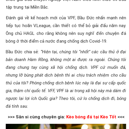
tập trung tại Miền Bắc.
Đánh giá về kế hoạch mới của VPF, Bầu Đức nhấn mạnh nên
tiếp tục hoãn V.League, cần thiết có thể bỏ giải đấu năm nay.
Ông chủ HAGL cho rằng không nên suy nghĩ đến chuyện đá
bóng ở thời điểm cả nước đang chống dịch Covid-19.
Bầu Đức chia sẻ:
“Hiện tại, chúng tôi “nhốt” các cầu thủ ở đại
bản doanh Hàm Rồng, không một ai được ra ngoài. Chúng tôi
đang chung tay cùng xã hội chống dịch. VPF cứ muốn đá,
nhưng lỡ bùng phát dịch bệnh thì ai chịu trách nhiệm cho cầu
thủ của tôi? Phòng chống dịch bệnh lúc này là đại sự cấp quốc
gia, thậm chí quốc tế. VFF, VPF là ai trong xã hội này mà dám đi
ngược lại lợi ích Quốc gia? Theo tôi, cứ lo chống dịch đi, bóng
đá tính sau.
>>> Sân si cùng chuyên gia:
Kèo bóng đá tại Kèo Tốt
<<<