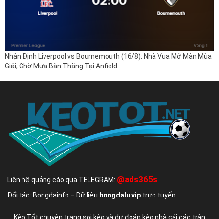
Nhận Định Liverpool vs Bournemouth (16/8): Nhà Vua Mở Màn Mùa
Giải, Chờ Mưa Bàn Thắng Tại Anfield
@ads365s
Liên hệ quảng cáo qua TELEGRAM:
Đối tác: Bongdainfo – Dữ liệu
bongdalu vip
trực tuyến.
Kèo Tốt chuyên trang soi kèo và dự đoán kèo nhà cái các trận