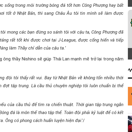
ợc sống trong môi trường bóng đá tốt hơn Công Phượng hay bất
ơi tốt ở Nhật Bản, thì sang Châu Âu tôi tin mình sẽ làm được
 tôi mong các bạn đừng so sánh tôi với cậu ta, Công Phượng đã
tảng rất tốt khi được chơi tại J-League, được cống hiến và tiếp
đáng làm Thầy chỉ dẫn của cậu ta.’
ng ông thầy Nishino sẽ giúp Thái Lan mạnh mẽ trở lại trong năm
ng đội tôi thấy rất vui. Bay từ Nhật Bản về không tốn nhiều thời
 đợt tập trung. Là cầu thủ chuyên nghiệp tôi luôn chuẩn bị thể
u của cầu thủ để tìm ra chiến thuật. Thời gian tập trung ngắn
óng đá là môn thể thao tập thể. Toàn đội phải kỷ luật để có kết
ira. Ông có phong cách huấn luyện hiện đại
.’/