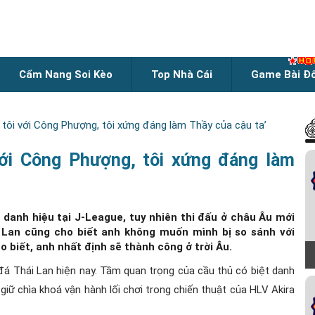
Cẩm Nang Soi Kèo
Top Nhà Cái
Game Bài Đ
tôi với Công Phượng, tôi xứng đáng làm Thầy của cậu ta’
với Công Phượng, tôi xứng đáng làm
 danh hiệu tại J-League, tuy nhiên thi đấu ở châu Âu mới
i Lan cũng cho biết anh không muốn mình bị so sánh với
biết, anh nhất định sẽ thành công ở trời Âu.
đá Thái Lan hiện nay. Tầm quan trọng của cầu thủ có biệt danh
iữ chìa khoá vận hành lối chơi trong chiến thuật của HLV Akira