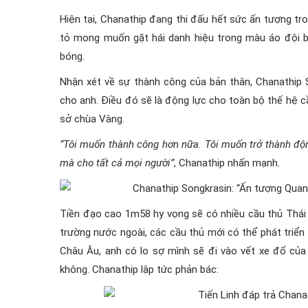
Hiện tại, Chanathip đang thi đấu hết sức ấn tượng 
tỏ mong muốn gặt hái danh hiệu trong màu áo đội b
bóng.
Nhận xét về sự thành công của bản thân, Chanathip 
cho anh. Điều đó sẽ là động lực cho toàn bộ thế hệ cầ
sở chùa Vàng.
“Tôi muốn thành công hơn nữa. Tôi muốn trở thành độn
mà cho tất cả mọi người”
, Chanathip nhấn mạnh.
Tiền đạo cao 1m58 hy vọng sẽ có nhiều cầu thủ Thái 
trường nước ngoài, các cầu thủ mới có thể phát triển 
Châu Âu, anh có lo sợ mình sẽ đi vào vết xe đổ củ
không. Chanathip lập tức phản bác: