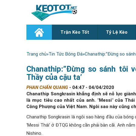
Trận Kèo Tốt
Tỷ Lệ Kèo
Trang chủ
»
Tin Tức Bóng Đá
»
Chanathip:”Đừng so sánh 
Chanathip:”Đừng so sánh tôi 
Thầy của cậu ta’
PHAN CHẤN QUANG
-
04:47 - 04/04/2020
Chanathip Songkrasin khẳng định sẽ nỗ lực giành
là mục tiêu cao nhất của anh. "Messi" của Thá
Công Phượng của Việt Nam. Ngôi sao này cũng cho 
Chanathip Songkrasin là ngôi sao hàng đầu của bóng 
‘Messi Thái’ ở ĐTQG không cần phải bàn cãi. Anh nắm g
Nishino.