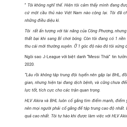
”
Tôi không nghĩ thế. Hiện tôi cảm thấy mình đang đư
cứ một cầu thủ nào Việt Nam nào cộng lại. Tôi đã ch
những điều diệu kì.
Tôi rất ấn tượng với tài năng của Công Phượng, nhưng
thất bại khi sang Bỉ chơi bóng. Còn tôi đang có 1 nền 
thu cái mới thường xuyên. Ở 1 góc độ nào đó tôi xứng 
Ngôi sao J-League với biệt danh “Messi Thái” tin tưở
2020.
“Lâu rồi không tập trung đội tuyển nên gặp lại BHL, đồ
gian, nhưng hiện tại đang dịch bệnh, và cũng chưa đến
lực tốt, tích cực cho các trận quan trọng.
HLV Akira và BHL luôn cố gắng tìm điểm mạnh, điểm yế
nên mọi người phải cố gắng để tập trung cao độ nhất. B
quả cao nhất. Tôi tự hào khi được làm việc với HLV Ak