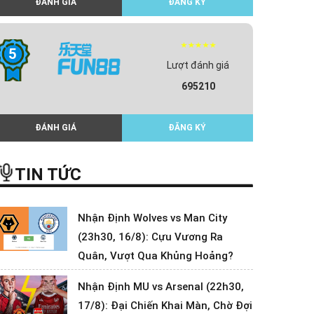
ĐÁNH GIÁ
ĐĂNG KÝ
5
Lượt đánh giá
695210
ĐÁNH GIÁ
ĐĂNG KÝ
TIN TỨC
Nhận Định Wolves vs Man City
(23h30, 16/8): Cựu Vương Ra
Quân, Vượt Qua Khủng Hoảng?
Nhận Định MU vs Arsenal (22h30,
17/8): Đại Chiến Khai Màn, Chờ Đợi