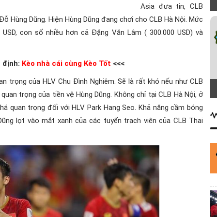
Asia đưa tin, CLB
 Đỗ Hùng Dũng. Hiện Hùng Dũng đang chơi cho CLB Hà Nội. Mức
0 USD, con số nhiều hơn cả Đặng Văn Lâm ( 300.000 USD) và
 định:
Kèo nhà cái cùng Kèo Tốt
<<<
n trọng của HLV Chu Đình Nghiêm. Sẽ là rất khó nếu như CLB
 quan trọng của tiền vệ Hùng Dũng. Không chỉ tại CLB Hà Nội, ở
 khá quan trọng đối với HLV Park Hang Seo. Khả năng cầm bóng
ng lọt vào mắt xanh của các tuyển trạch viên của CLB Thai