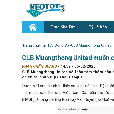
Trận Kèo Tốt
Tỷ Lệ Kèo
Trang chủ
»
Tin Tức Bóng Đá
»
CLB Muangthong United m
CLB Muangthong United muốn ch
PHAN CHẤN QUANG
-
14:52 - 05/02/2020
CLB Muangthong United sẽ thâu tóm thêm cầu t
chiến tại giải VĐQG Thai-League.
Được biết sau khi nhận thấy sự xuất sắc của Đặng 
thêm các cầu thủ của Việt Nam. Các cầu thủ được
(HAGL) , Quang Hải (Hà Nội) hay Văn Quyết (Hà Nội) và