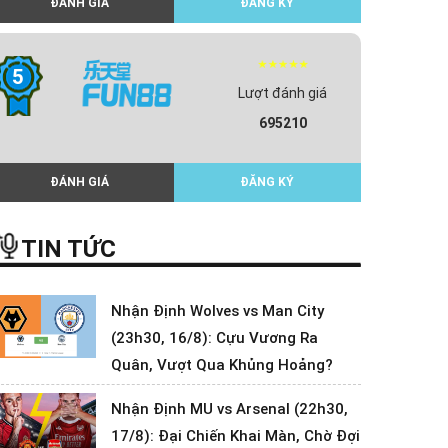
ĐÁNH GIÁ
ĐĂNG KÝ
5
Lượt đánh giá
695210
ĐÁNH GIÁ
ĐĂNG KÝ
TIN TỨC
Nhận Định Wolves vs Man City
(23h30, 16/8): Cựu Vương Ra
Quân, Vượt Qua Khủng Hoảng?
Nhận Định MU vs Arsenal (22h30,
17/8): Đại Chiến Khai Màn, Chờ Đợi