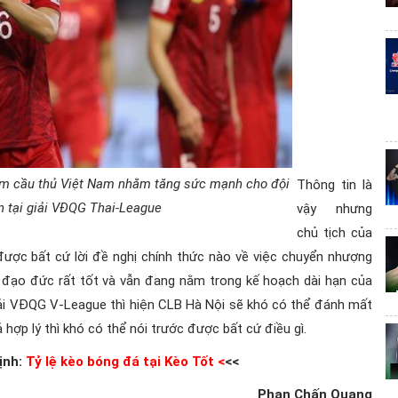
êm cầu thủ Việt Nam nhằm tăng sức mạnh cho đội
Thông tin là
n tại giải VĐQG Thai-League
vậy nhưng
chủ tịch của
được bất cứ lời đề nghị chính thức nào về việc chuyển nhượng
 đạo đức rất tốt và vẫn đang nằm trong kế hoạch dài hạn của
 giải VĐQG V-League thì hiện CLB Hà Nội sẽ khó có thể đánh mất
hợp lý thì khó có thể nói trước được bất cứ điều gì.
ịnh:
Tỷ lệ kèo bóng đá tại Kèo Tốt
<
<<
Phan Chấn Quang