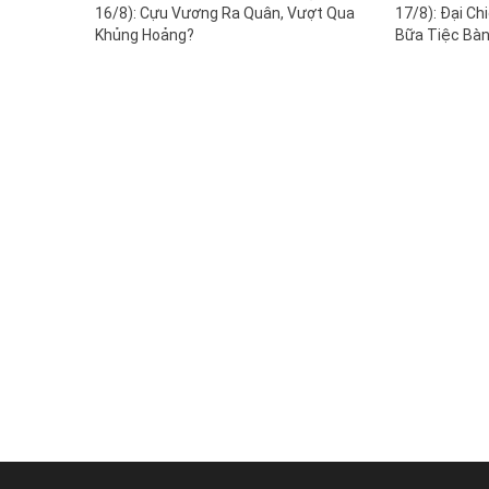
16/8): Cựu Vương Ra Quân, Vượt Qua
17/8): Đại Ch
Khủng Hoảng?
Bữa Tiệc Bà