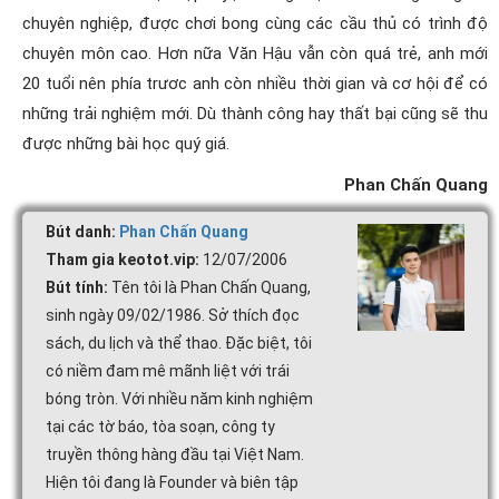
chuyên nghiệp, được chơi bong cùng các cầu thủ có trình độ
chuyên môn cao. Hơn nữa Văn Hậu vẫn còn quá trẻ, anh mới
20 tuổi nên phía trươc anh còn nhiều thời gian và cơ hội để có
những trải nghiệm mới. Dù thành công hay thất bại cũng sẽ thu
được những bài học quý giá.
Phan Chấn Quang
Bút danh:
Phan Chấn Quang
Tham gia keotot.vip:
12/07/2006
Bút tính:
Tên tôi là Phan Chấn Quang,
sinh ngày 09/02/1986. Sở thích đọc
sách, du lịch và thể thao. Đặc biệt, tôi
có niềm đam mê mãnh liệt với trái
bóng tròn. Với nhiều năm kinh nghiệm
tại các tờ báo, tòa soạn, công ty
truyền thông hàng đầu tại Việt Nam.
Hiện tôi đang là Founder và biên tập