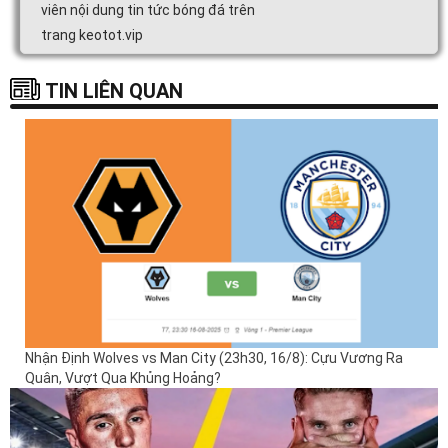
viên nội dung tin tức bóng đá trên
trang keotot.vip
TIN LIÊN QUAN
Nhận Định Wolves vs Man City (23h30, 16/8): Cựu Vương Ra
Quân, Vượt Qua Khủng Hoảng?