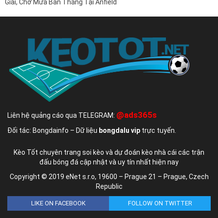
Giải, Chờ Mưa Bàn Thắng Tại Anfield
@ads365s
Liên hệ quảng cáo qua TELEGRAM:
Đối tác: Bongdainfo – Dữ liệu
bongdalu vip
trực tuyến.
Kèo Tốt chuyên trang soi kèo và dự đoán kèo nhà cái các trận
đấu bóng đá cập nhật và uy tín nhất hiện nay
Copyright © 2019 eNet s.r.o, 19600 – Prague 21 – Prague, Czech
Republic
LIKE ON FACEBOOK
FOLLOW ON TWITTER