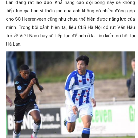
Lan đang rất lao đao. Khả năng cao đội bóng này sẽ không
tiếp tục gia hạn vì thời gian qua anh không có nhiều đóng góp
cho SC Heerenveen cũng như chưa thể hiện được năng lực của
mình. Trong bối cảnh hiện tại, liệu CLB Hà Nội có rút Văn Hậu
trở về Việt Nam hay sẽ tiếp tục để anh ở lại tìm kiếm cơ hội tại
Hà Lan.