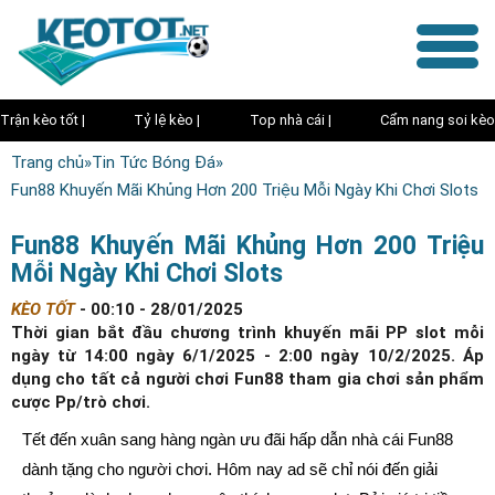
Trận kèo tốt |
Tỷ lệ kèo |
Top nhà cái |
Cẩm nang soi kèo
Trang chủ
»
Tin Tức Bóng Đá
»
Fun88 Khuyến Mãi Khủng Hơn 200 Triệu Mỗi Ngày Khi Chơi Slots
Fun88 Khuyến Mãi Khủng Hơn 200 Triệu
Mỗi Ngày Khi Chơi Slots
KÈO TỐT
-
00:10 - 28/01/2025
Thời gian bắt đầu chương trình khuyến mãi PP slot mỗi
ngày từ 14:00 ngày 6/1/2025 - 2:00 ngày 10/2/2025. Áp
dụng cho tất cả người chơi Fun88 tham gia chơi sản phẩm
cược Pp/trò chơi.
Tết đến xuân sang hàng ngàn ưu đãi hấp dẫn nhà cái Fun88
dành tặng cho người chơi. Hôm nay ad sẽ chỉ nói đến giải