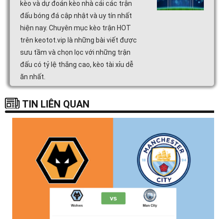
kèo và dự đoán kèo nhà cái các trận
đấu bóng đá cập nhật và uy tín nhất
hiện nay. Chuyên mục kèo trận HOT
trên keotot.vip là những bài viết được
sưu tầm và chọn lọc với những trận
đấu có tỷ lệ thắng cao, kèo tài xỉu dễ
ăn nhất.
TIN LIÊN QUAN