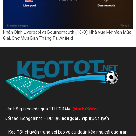
Nhận Định Liverpool vs Bournemouth (16/8): Nhà Vua Mở Màn Mùa
Giải, Chờ Mưa Bàn Thắng Tại Anfield
@ads365s
Liên hệ quảng cáo qua TELEGRAM:
Đối tác: Bongdainfo – Dữ liệu
bongdalu vip
trực tuyến.
Kèo Tốt chuyên trang soi kèo và dự đoán kèo nhà cái các trận