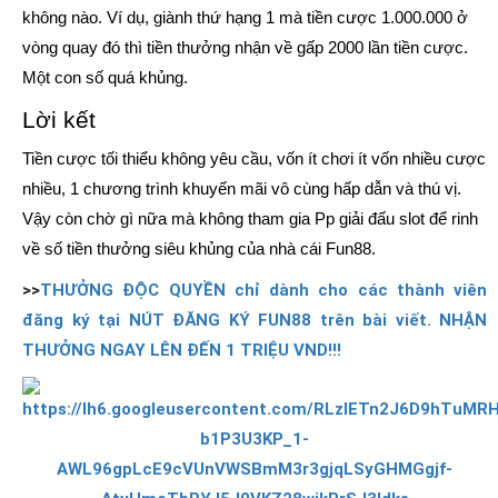
không nào. Ví dụ, giành thứ hạng 1 mà tiền cược 1.000.000 ở
vòng quay đó thì tiền thưởng nhận về gấp 2000 lần tiền cược.
Một con số quá khủng.
Lời kết
Tiền cược tối thiểu không yêu cầu, vốn ít chơi ít vốn nhiều cược
nhiều, 1 chương trình khuyến mãi vô cùng hấp dẫn và thú vị.
Vậy còn chờ gì nữa mà không tham gia Pp giải đấu slot để rinh
về số tiền thưởng siêu khủng của nhà cái Fun88.
>>
THƯỞNG ĐỘC QUYỀN chỉ dành cho các thành viên
đăng ký tại NÚT ĐĂNG KÝ FUN88 trên bài viết. NHẬN
THƯỞNG NGAY LÊN ĐẾN 1 TRIỆU VND!!!