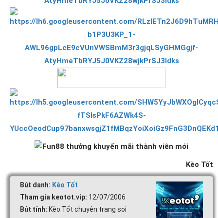
Kèo Tốt
Bút danh:
Kèo Tốt
Tham gia keotot.vip:
12/07/2006
Bút tính:
Kèo Tốt chuyên trang soi