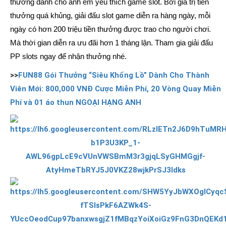
thưởng dành cho anh em yêu thích game slot. Bởi giá trị tiền
thưởng quá khủng, giải đấu slot game diễn ra hàng ngày, mỗi
ngày có hơn 200 triệu tiền thưởng được trao cho người chơi.
Mà thời gian diễn ra ưu đãi hơn 1 tháng lận. Tham gia giải đấu
PP slots ngay để nhận thưởng nhé.
>>
FUN88 Gói Thưởng “Siêu Khổng Lồ” Dành Cho Thành
Viên Mới: 800,000 VNĐ Cược Miễn Phí, 20 Vòng Quay Miễn
Phí và 01 áo thun NGOẠI HẠNG ANH