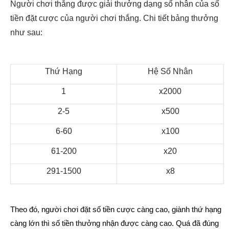
Người chơi thắng được giải thưởng dạng số nhân của số
tiền đặt cược của người chơi thắng. Chi tiết bảng thưởng
như sau:
Thứ Hạng
Hệ Số Nhân
1
x2000
2-5
x500
6-60
x100
61-200
x20
291-1500
x8
Theo đó, người chơi đặt số tiền cược càng cao, giành thứ hạng
càng lớn thì số tiền thưởng nhận được càng cao. Quá đã đúng