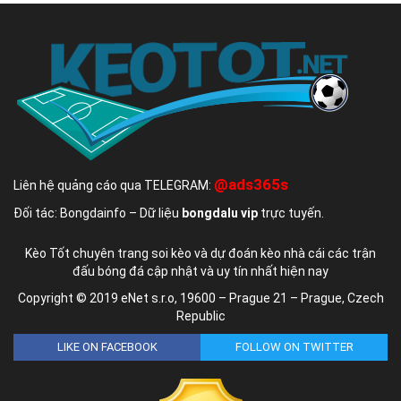
@ads365s
Liên hệ quảng cáo qua TELEGRAM:
Đối tác: Bongdainfo – Dữ liệu
bongdalu vip
trực tuyến.
Kèo Tốt chuyên trang soi kèo và dự đoán kèo nhà cái các trận
đấu bóng đá cập nhật và uy tín nhất hiện nay
Copyright © 2019 eNet s.r.o, 19600 – Prague 21 – Prague, Czech
Republic
LIKE ON FACEBOOK
FOLLOW ON TWITTER