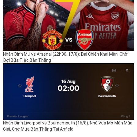
Nhận Định MU vs Arsenal (22h30, 17/8): Đại Chiến Khai Màn, Chờ
Đợi Bữa Tiệc Bàn Thắng
Nhận Định Liverpool vs Bournemouth (16/8): Nhà Vua Mở Màn Mùa
Giải, Chờ Mưa Bàn Thắng Tại Anfield