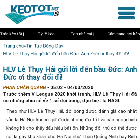
Trận kèo tốt |
Tỷ lệ kèo |
Top nhà cái |
Cẩm nang soi kèo
Trang chủ
»
Tin Tức Bóng Đá
»
HLV Lê Thụy Hải gửi lời đến bầu Đức: Anh Đức ơi thay đổi đi!
HLV Lê Thụy Hải gửi lời đến bầu Đức: Anh
Đức ơi thay đổi đi!
PHAN CHẤN QUANG
-
05:02 - 04/03/2020
Trước thềm V-League 2020 khởi tranh, HLV Lê Thụy Hải đã
có những chia sẻ về 1 số đội bóng, đặc biệt là HAGL
Theo như HLV Lê Thụy Hải, đội bóng được đánh giá cao nhất
vẫn là Hà Nội, khi có giữ được phong độ tốt và các ngoại binh
không hề cho thấy dấu hiệu bất ổn. Những đối thủ có thể được
coi là gây khó khăn cho Hà Nội như Than Quảng Ninh hay Bình