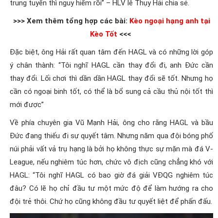
trung tuyến thì nguy hiểm rồi” – HLV lê Thụy Hải chia sẻ.
>>> Xem thêm tổng hợp các bài:
Kèo ngoại hạng anh tại
Kèo Tốt
<<<
Đặc biệt, ông Hải rất quan tâm đến HAGL và có những lời góp
ý chân thành: “Tôi nghĩ HAGL cần thay đổi đi, anh Đức cần
thay đổi. Lối chơi thì dần dần HAGL thay đổi sẽ tốt. Nhưng họ
cần có ngoại binh tốt, có thể là bổ sung cả cầu thủ nội tốt thì
mới được”
Về phía chuyên gia Vũ Mạnh Hải, ông cho rằng HAGL và bầu
Đức đang thiếu đi sự quyết tâm. Nhưng năm qua đội bóng phố
núi phải vất vả trụ hạng là bởi họ không thực sự mặn mà đá V-
League, nếu nghiêm túc hơn, chức vô địch cũng chẳng khó với
HAGL: “Tôi nghĩ HAGL có bao giờ đá giải VĐQG nghiêm túc
đâu? Có lẽ họ chỉ đầu tư một mức độ để làm hướng ra cho
đội trẻ thôi. Chứ họ cũng không đầu tư quyết liệt để phấn đấu.