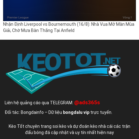
Nhận Định Liverpool vs Bournemouth (16/8): Nhà Vua Mở Màn Mùa
Giải, Chờ Mưa Bàn Thắng Tại Anfield
@ads365s
Liên hệ quảng cáo qua TELEGRAM:
Đối tác: Bongdainfo – Dữ liệu
bongdalu vip
trực tuyến.
Kèo Tốt chuyên trang soi kèo và dự đoán kèo nhà cái các trận
đấu bóng đá cập nhật và uy tín nhất hiện nay