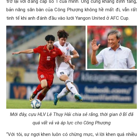
trở lại với đẳng cấp số 1 của mình. Ông cũng khẳng định tằng,
bản năng săn bàn của Công Phượng không hề mất đi, vẫn rất
tinh tế khi anh đánh đầu vào lưới
Yangon United ở AFC Cup.
Mới đây, cựu HLV Lê Thụy Hải chia sẻ rằng, thời gian ở Bỉ đã
quá vất vả và áp lực cho Công Phượng
“Với tôi, sự ngợi khen luôn có chừng mực, vì lời khen quá nhiều