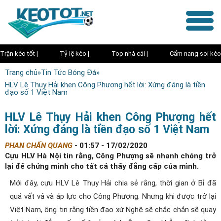
Trận kèo tốt |
Tỷ lệ kèo |
Top nhà cái |
Cẩm nang soi kèo
Trang chủ
»
Tin Tức Bóng Đá
»
HLV Lê Thụy Hải khen Công Phượng hết lời: Xứng đáng là tiền
đạo số 1 Việt Nam
HLV Lê Thụy Hải khen Công Phượng hết
lời: Xứng đáng là tiền đạo số 1 Việt Nam
PHAN CHẤN QUANG
-
01:57 - 17/02/2020
Cựu HLV Hà Nội tin rằng, Công Phượng sẽ nhanh chóng trở
lại để chứng minh cho tất cả thấy đẳng cấp của mình.
Mới đây, cựu HLV Lê Thụy Hải chia sẻ rằng, thời gian ở Bỉ đã
quá vất vả và áp lực cho Công Phượng. Nhưng khi được trở lại
Việt Nam, ông tin rằng tiền đạo xứ Nghệ sẽ chắc chắn sẽ quay