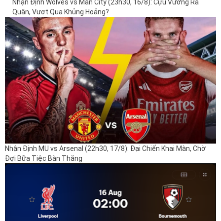
Nhận Định Wolves vs Man City (23h30, 16/8): Cựu Vương Ra
Quân, Vượt Qua Khủng Hoảng?
Nhận Định MU vs Arsenal (22h30, 17/8): Đại Chiến Khai Màn, Chờ
Đợi Bữa Tiệc Bàn Thắng