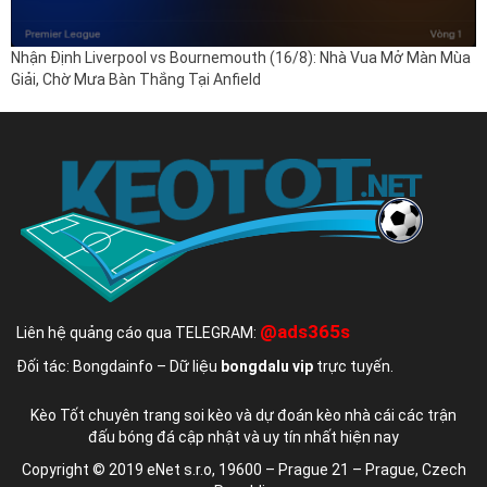
Nhận Định Liverpool vs Bournemouth (16/8): Nhà Vua Mở Màn Mùa
Giải, Chờ Mưa Bàn Thắng Tại Anfield
@ads365s
Liên hệ quảng cáo qua TELEGRAM:
Đối tác: Bongdainfo – Dữ liệu
bongdalu vip
trực tuyến.
Kèo Tốt chuyên trang soi kèo và dự đoán kèo nhà cái các trận
đấu bóng đá cập nhật và uy tín nhất hiện nay
Copyright © 2019 eNet s.r.o, 19600 – Prague 21 – Prague, Czech