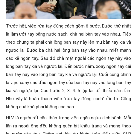
Trước hết, việc rửa tay đúng cách gồm 6 bước. Bước thứ nhất
là làm ướt tay bằng nước sạch, chà hai bàn tay vào nhau. Tiếp
theo chúng ta phải chà lòng bàn tay này lên mu bàn tay kia và
ngược lại. Bước ba chà hai lòng bàn tay vào nhau, miết mạnh
các kẽ ngón tay. Sau đó chà mặt ngoài các ngón tay này vào
lòng bàn tay kia và ngược lại. Đến bước năm, xoay ngón tay cái
bàn tay này vào lòng bàn tay kia và ngược lại. Cuối cùng chính
là việc xoay các đầu ngón tay của bàn tay này vào lòng bàn tay
kia và ngược lại. Các bước 2, 3, 4, 5 lặp lại tối thiểu năm lần.
Như vậy là hoàn thành việc “rửa tay đúng cách” rồi đó. Cũng
không quá khó phải không các bạn.
HLV là người rất cẩn thận trong việc ngăn ngừa dịch bệnh. Mỗi
lần ra ngoài ông đều không quên bịt khẩu trang và mang theo
lọ nước rửa tay. Thậm chí, khi dự khán trận đấu giữa CLB