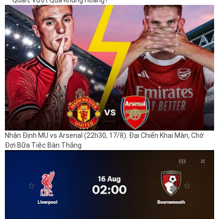
Nhận Định MU vs Arsenal (22h30, 17/8): Đại Chiến Khai Màn, Chờ
Đợi Bữa Tiệc Bàn Thắng