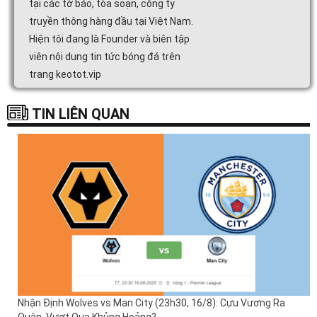
tại các tờ báo, tòa soạn, công ty
truyền thông hàng đầu tại Việt Nam.
Hiện tôi đang là Founder và biên tập
viên nội dung tin tức bóng đá trên
trang keotot.vip
TIN LIÊN QUAN
Nhận Định Wolves vs Man City (23h30, 16/8): Cựu Vương Ra
Quân, Vượt Qua Khủng Hoảng?