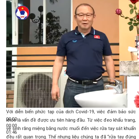
Với diễn biến phức tạp của dịch Covid-19, việc đảm bảo sức
00:00
khỏe là vấn đề được ưu tiên hàng đầu. Từ việc đeo khẩu trang,
00:00
vệ sinh răng miệng bằng nước muối đến việc rửa tay sát khuẩn
01:46
đều rất quan trọng. Thế nhưng liệu chúng ta đã “rửa tay đúng