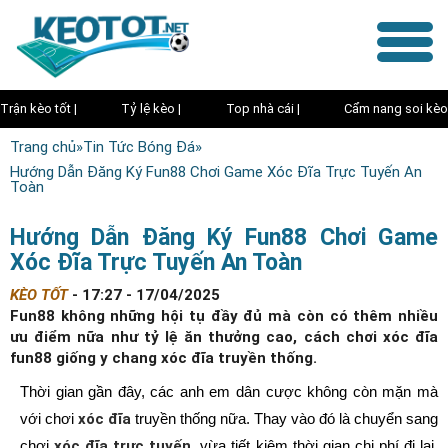
Trận kèo tốt |
Tỷ lệ kèo |
Top nhà cái |
Cẩm nang soi kèo
Trang chủ
»
Tin Tức Bóng Đá
»
Hướng Dẫn Đăng Ký Fun88 Chơi Game Xóc Đĩa Trực Tuyến An
Toàn
Hướng Dẫn Đăng Ký Fun88 Chơi Game
Xóc Đĩa Trực Tuyến An Toàn
KÈO TỐT
-
17:27 - 17/04/2025
Fun88 không những hội tụ đầy đủ mà còn có thêm nhiều
ưu điểm nữa như tỷ lệ ăn thưởng cao, cách chơi xóc đĩa
fun88 giống y chang xóc đĩa truyền thống.
Thời gian gần đây, các anh em dân cược không còn mặn mà
xóc đĩa
với chơi
truyền thống nữa. Thay vào đó là chuyển sang
xóc đĩa trực tuyến
chơi
, vừa tiết kiệm thời gian chi phí đi lại,