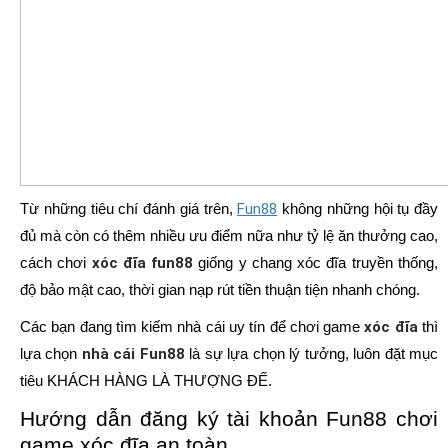
Fun88
Từ những tiêu chí đánh giá trên,
không những hội tụ đầy
đủ mà còn có thêm nhiều ưu điểm nữa như tỷ lệ ăn thưởng cao,
xóc đĩa fun88
cách chơi
giống y chang xóc đĩa truyền thống,
độ bảo mật cao, thời gian nạp rút tiền thuận tiện nhanh chóng.
xóc đĩa
Các bạn đang tìm kiếm nhà cái uy tín để chơi game
thì
nhà cái Fun88
lựa chọn
là sự lựa chọn lý tưởng, luôn đặt mục
tiêu KHÁCH HÀNG LÀ THƯỢNG ĐẾ.
Hướng dẫn đăng ký tài khoản Fun88 chơi
game xóc đĩa an toàn