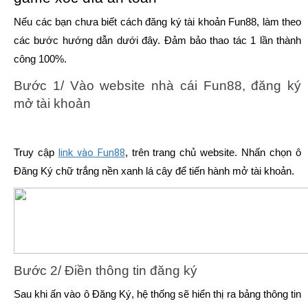
Nếu các bạn chưa biết cách đăng ký tài khoản Fun88, làm theo
các bước hướng dẫn dưới đây. Đảm bảo thao tác 1 lần thành
công 100%.
Bước 1/ Vào website nhà cái Fun88, đăng ký
mở tài khoản
link vào Fun88
Truy cập
, trên trang chủ website. Nhấn chọn ô
Đăng Ký chữ trắng nền xanh lá cây để tiến hành mở tài khoản.
Bước 2/ Điền thông tin đăng ký
Sau khi ấn vào ô Đăng Ký, hệ thống sẽ hiển thị ra bảng thông tin