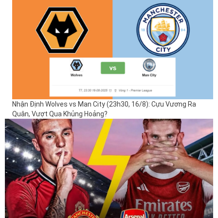
Nhận Định Wolves vs Man City (23h30, 16/8): Cựu Vương Ra
Quân, Vượt Qua Khủng Hoảng?