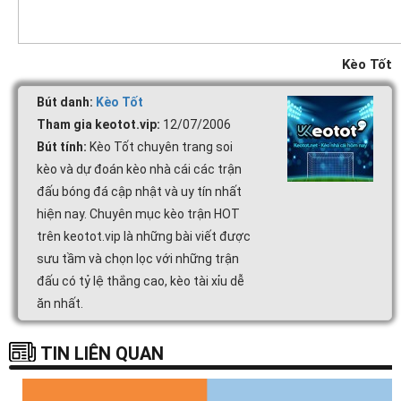
Kèo Tốt
Bút danh:
Kèo Tốt
Tham gia keotot.vip:
12/07/2006
Bút tính:
Kèo Tốt chuyên trang soi
kèo và dự đoán kèo nhà cái các trận
đấu bóng đá cập nhật và uy tín nhất
hiện nay. Chuyên mục kèo trận HOT
trên keotot.vip là những bài viết được
sưu tầm và chọn lọc với những trận
đấu có tỷ lệ thắng cao, kèo tài xỉu dễ
ăn nhất.
TIN LIÊN QUAN