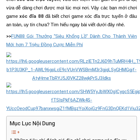
vừa dễ dàng chơi được mọi lúc mọi nơi. Vậy các bạn mới chơi
xóc đĩa 88
game
đã biết chơi game xóc đĩa trực tuyến ở đâu
an toàn, uy tín chưa? Tìm hiểu ngay bài viết dưới đây nhé.
>>
FUN88 Gói Thưởng “Siêu Khổng Lồ” Dành Cho Thành Viên
Mới: hơn 7 Triệu Đồng Cược Miễn Phí
Mục Lục Nội Dung